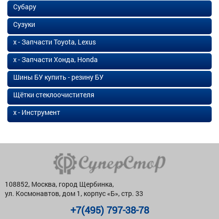
Субару
Сузуки
х - Запчасти Toyota, Lexus
х - Запчасти Хонда, Honda
Шины БУ купить - резину БУ
Щётки стеклоочистителя
х - Инструмент
108852, Москва, город Щербинка,
ул. Космонавтов, дом 1, корпус «Б», стр. 33
+7(495) 797-38-78