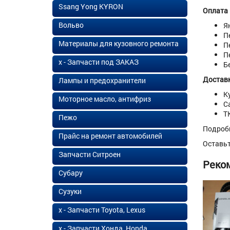
Ssang Yong KYRON
Оплата
Вольво
Я
П
Материалы для кузовного ремонта
П
П
х - Запчасти под ЗАКАЗ
Б
Доставк
Лампы и предохранители
К
Моторное масло, антифриз
С
Т
Пежо
Подроб
Прайс на ремонт автомобилей
Оставь
Запчасти Ситроен
Реко
Субару
Сузуки
х - Запчасти Toyota, Lexus
х - Запчасти Хонда, Honda