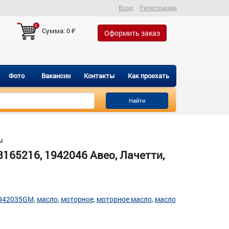
Вход
Регистрация
0
Сумма:
0
₽
Оформить заказ
Фото
Вакансии
Контакты
Как проехать
Найти
M
165216, 1942046 Авео, Лачетти,
942035GM
масло
моторное
моторное масло
масло