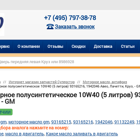
+7 (495) 797-38-78
Заказать звонок
ервис
О компании
Отзывы
Скидки
Доставка
Статьи
р
Интернет магазин запчастей Суперстор
Моторное масло, антифриз
ное полусинтетическое 10W40 (5 литров) 93165216, 1942046 Авео, Лачетти, Круз, - G
рное полусинтетическое 10W40 (5 литров) 93
 - GM
ИЧИИ
 gm
моторное масло gm
93165215
93165216
1942046
91132249
1
бора аналога нажмите на номер:
ое
масло в двигатель
Какое масло заливать в двигатель