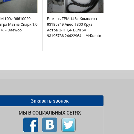
М 109z 96610029
Ремень ГРМ 146z Комплект
итра Матиз Спарк 1,0
93185849 Авео Т300 Круз
мм, - Daewoo
Астра G-H 1,4-1,8л16V
93196786 24422964 - LYNXauto
Заказать звонок
МЫ В СОЦИАЛЬНЫХ СЕТЯХ