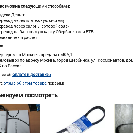
 возможна следующими способами:
ндекс.Деньги
еревод через платежную систему
еревод через салоны сотовой связи
еревод на банковскую карту Сбербанка или ВТБ
езналичный расчет
а:
урьером по Москве в предалах МКАД
амовывоз по адресу Москва, город Щербинка, ул. Космонавтов, дом 
К по России
нее об
оплате и доставке »
те
отзыв об этом товаре
первым!
мендуем посмотреть