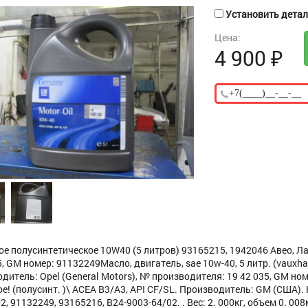
Установить деталь
Цена:
4 900
₽
е полусинтетическое 10W40 (5 литров) 93165215, 1942046 Авео, Ла
, GM номер: 91132249Масло, двигатель, sae 10w-40, 5 литр. (vauxhal
дитель: Opel (General Motors), № производителя: 19 42 035, GM но
е! (полусинт. )\ ACEA B3/A3, API CF/SL. Производитель: GM (США)
2, 91132249, 93165216, B24-9003-64/02. . Вес: 2. 000кг, объем 0. 00