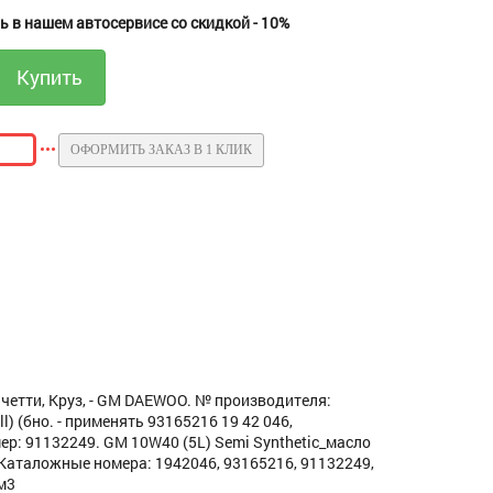
 в нашем автосервисе со скидкой - 10%
ОФОРМИТЬ ЗАКАЗ В 1 КЛИК
четти, Круз, - GM DAEWOO. № производителя:
l) (бно. - применять 93165216 19 42 046,
мер: 91132249. GM 10W40 (5L) Semi Synthetic_масло
. Каталожные номера: 1942046, 93165216, 91132249,
8м3