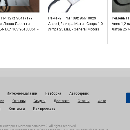
ГРМ 127z 96417177
Ремень ГРМ 109z 96610029
Ремень ГР
уз Ланос Лачетти
Авео 1,2 литра Матиз Спарк 1,0
Авео 1,2 л
,4-1,6л 16V 96183351, -
литра 25 мм, - General Motors
литра 25 
Интернет-магазин
Разборка
Автосервис
нии
Отзывы
Скидки
Доставка
Статьи
Фото
и
Контакты
Как проехать
© Интернет-магазин запчастей. All rights reserved
ьзовании материалов с сайта обязательно указание прямой ссылки на