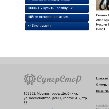
Шины БУ купить - резину БУ
Ремень 
Щётки стеклоочистителя
Авео Кр
Нексия 1
х - Инструмент
Dongil
Главная
О компа
Ваканси
108852, Москва, город Щербинка,
ул. Космонавтов, дом 1, корпус «Б», стр.
33
Copyright 
При испол