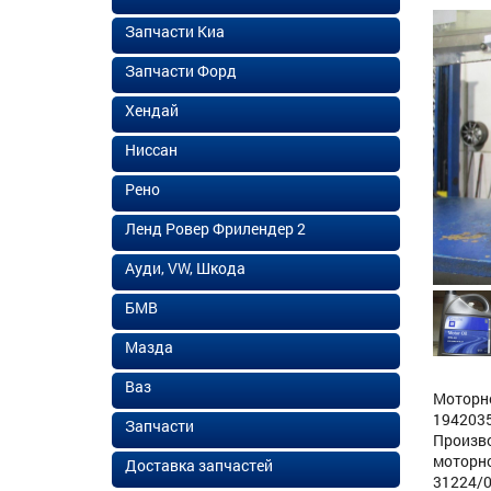
Запчасти Киа
Запчасти Форд
Хендай
Ниссан
Рено
Ленд Ровер Фрилендер 2
Ауди, VW, Шкода
БМВ
Мазда
Ваз
Моторно
1942035
Запчасти
Произво
моторно
Доставка запчастей
31224/0