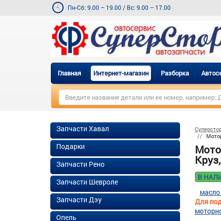
Пн-Сб: 9.00 – 19.00
/
Вс: 9.00 – 17.00
Главная
Интернет-магазин
Разборка
Автос
Запчасти Хавал
Суперсто
Мотор
Подарки
Мото
Круз,
Запчасти Рено
В НАЛ
Запчасти Шевроле
масло
Запчасти Дэу
Для под
моторн
Опель