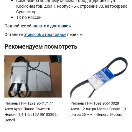
Самовывоз по адресу Москва, город Щербинка, ул.
Космонавтов, дом 1, корпус «Б», строение 33, автосервис
Суперстор
ТК по России
Подробнее об
оплате и доставке »
Оставьте
отзыв об этом товаре
первым!
Рекомендуем посмотреть
Ремень ГРМ 127z 96417177
Ремень ГРМ 109z 96610029
Авео Круз Ланос Лачетти
Авео 1,2 литра Матиз Спарк 1,0
Нексия 1,4-1,6л 16V 96183351, -
литра 25 мм, - General Motors
Dongil