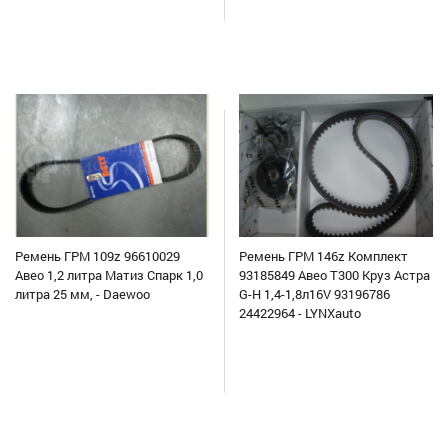
Ремень ГРМ 109z 96610029
Ремень ГРМ 146z Комплект
Авео 1,2 литра Матиз Спарк 1,0
93185849 Авео Т300 Круз Астра
литра 25 мм, - Daewoo
G-H 1,4-1,8л16V 93196786
24422964 - LYNXauto