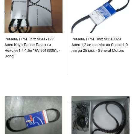
Ремень ГРМ 127z 96417177
Ремень ГРМ 109z 96610029
Авео Круз Ланос Лачетти
Авео 1,2 литра Матиз Спарк 1,0
Нексия 1,4-1,6л 16V 96183351, -
литра 25 мм, - General Motors
Dongil