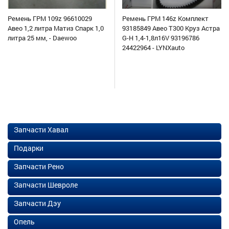
Ремень ГРМ 109z 96610029
Ремень ГРМ 146z Комплект
Авео 1,2 литра Матиз Спарк 1,0
93185849 Авео Т300 Круз Астра
литра 25 мм, - Daewoo
G-H 1,4-1,8л16V 93196786
24422964 - LYNXauto
Запчасти Хавал
Подарки
Запчасти Рено
Запчасти Шевроле
Запчасти Дэу
Опель