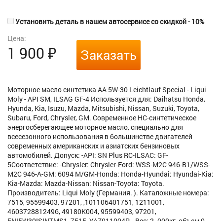
Установить деталь в нашем автосервисе со скидкой - 10%
Цена:
1 900
₽
Заказать
Моторное масло синтетика AA 5W-30 Leichtlauf Special - Liqui
Moly - API SM, ILSAG GF-4 Используется для: Daihatsu Honda,
Hyunda, Kia, Isuzu, Mazda, Mitsubishi, Nissan, Suzuki, Toyota,
Subaru, Ford, Chrysler, GM. Современное HC-синтетическое
энергосберегающее моторное масло, специально для
всесезонного использования в большинстве двигателей
современных американских и азиатских бензиновых
автомобилей. Допуск: -API: SN Plus RC-ILSAC: GF-
5Соответствие: -Chrysler: Chrysler-Ford: WSS-M2C 946-B1/WSS-
M2C 946-A-GM: 6094 M/GM-Honda: Honda-Hyundai: Hyundai-Kia:
Kia-Mazda: Mazda-Nissan: Nissan-Toyota: Toyota.
Производитель: Liqui Moly (Германия. ). Каталожные номера:
7515, 95599403, 97201, ,101106401751, 1211001,
4603728812496, 49180K004, 95599403, 97201,
ENI5W30ISINTMS1, 7515, YAZ011004P. . Вес: 2. 000кг, объем 0.