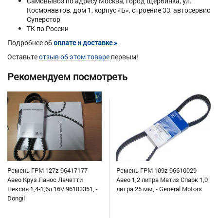
Самовывоз по адресу Москва, город Щербинка, ул.
Космонавтов, дом 1, корпус «Б», строение 33, автосервис
Суперстор
ТК по России
Подробнее об
оплате и доставке »
Оставьте
отзыв об этом товаре
первым!
Рекомендуем посмотреть
Ремень ГРМ 127z 96417177
Ремень ГРМ 109z 96610029
Авео Круз Ланос Лачетти
Авео 1,2 литра Матиз Спарк 1,0
Нексия 1,4-1,6л 16V 96183351, -
литра 25 мм, - General Motors
Dongil