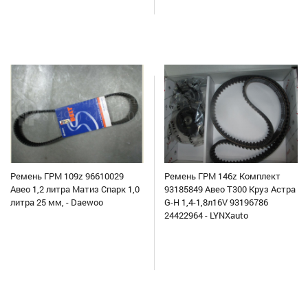
Ремень ГРМ 109z 96610029
Ремень ГРМ 146z Комплект
Авео 1,2 литра Матиз Спарк 1,0
93185849 Авео Т300 Круз Астра
литра 25 мм, - Daewoo
G-H 1,4-1,8л16V 93196786
24422964 - LYNXauto