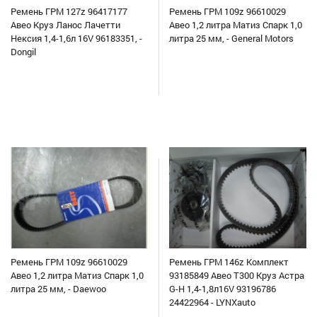
Ремень ГРМ 127z 96417177
Ремень ГРМ 109z 96610029
Авео Круз Ланос Лачетти
Авео 1,2 литра Матиз Спарк 1,0
Нексия 1,4-1,6л 16V 96183351, -
литра 25 мм, - General Motors
Dongil
Ремень ГРМ 109z 96610029
Ремень ГРМ 146z Комплект
Авео 1,2 литра Матиз Спарк 1,0
93185849 Авео Т300 Круз Астра
литра 25 мм, - Daewoo
G-H 1,4-1,8л16V 93196786
24422964 - LYNXauto