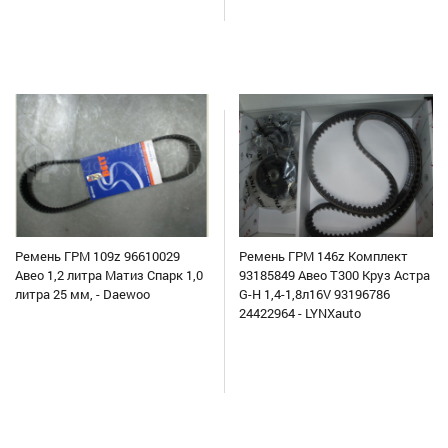
Ремень ГРМ 109z 96610029
Ремень ГРМ 146z Комплект
Авео 1,2 литра Матиз Спарк 1,0
93185849 Авео Т300 Круз Астра
литра 25 мм, - Daewoo
G-H 1,4-1,8л16V 93196786
24422964 - LYNXauto