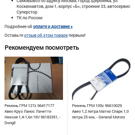
Самовывоз по адресу Москва, город Щербинка, ул.
Космонавтов, дом 1, корпус «Б», строение 33, автосервис
Суперстор
ТК по России
Подробнее об
оплате и доставке »
Оставьте
отзыв об этом товаре
первым!
Рекомендуем посмотреть
Ремень ГРМ 127z 96417177
Ремень ГРМ 109z 96610029
Авео Круз Ланос Лачетти
Авео 1,2 литра Матиз Спарк 1,0
Нексия 1,4-1,6л 16V 96183351, -
литра 25 мм, - General Motors
Dongil