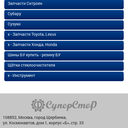
Запчасти Ситроен
Субару
Сузуки
х - Запчасти Toyota, Lexus
х - Запчасти Хонда, Honda
Шины БУ купить - резину БУ
Щётки стеклоочистителя
х - Инструмент
108852, Москва, город Щербинка,
ул. Космонавтов, дом 1, корпус «Б», стр. 33