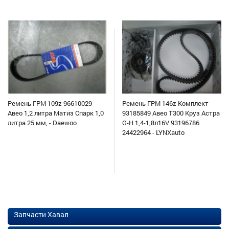
Ремень ГРМ 109z 96610029
Ремень ГРМ 146z Комплект
Авео 1,2 литра Матиз Спарк 1,0
93185849 Авео Т300 Круз Астра
литра 25 мм, - Daewoo
G-H 1,4-1,8л16V 93196786
24422964 - LYNXauto
Запчасти Хавал