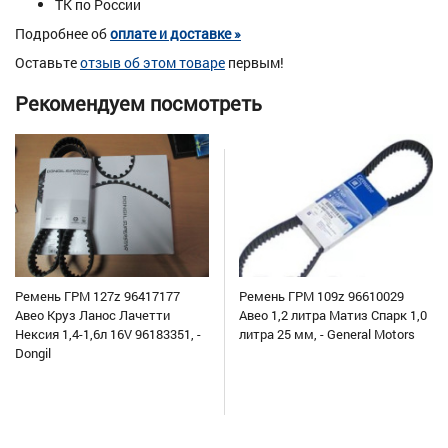
ТК по России
Подробнее об
оплате и доставке »
Оставьте
отзыв об этом товаре
первым!
Рекомендуем посмотреть
Ремень ГРМ 127z 96417177
Ремень ГРМ 109z 96610029
Авео Круз Ланос Лачетти
Авео 1,2 литра Матиз Спарк 1,0
Нексия 1,4-1,6л 16V 96183351, -
литра 25 мм, - General Motors
Dongil