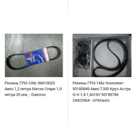
Ремень ГРМ 109z 96610029
Ремень ГРМ 146z Комплект
Авео 1,2 литра Матиз Спарк 1,0
93185849 Авео Т300 Круз Астра
литра 25 мм, - Daewoo
G-H 1,4-1,8л16V 93196786
24422964 - LYNXauto