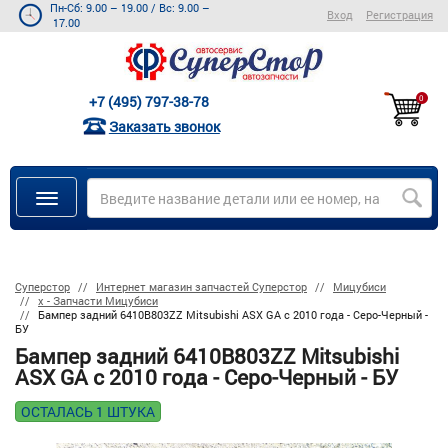
Пн-Сб: 9.00 – 19.00
/
Вс: 9.00 –
Вход
Регистрация
17.00
+7 (495) 797-38-78
0
Заказать звонок
Суперстор
Интернет магазин запчастей Суперстор
Мицубиси
х - Запчасти Мицубиси
Бампер задний 6410B803ZZ Mitsubishi ASX GA c 2010 года - Серо-Черный -
БУ
Бампер задний 6410B803ZZ Mitsubishi
ASX GA c 2010 года - Серо-Черный - БУ
ОСТАЛАСЬ 1 ШТУКА