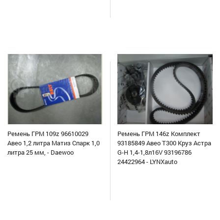
Ремень ГРМ 109z 96610029
Ремень ГРМ 146z Комплект
Авео 1,2 литра Матиз Спарк 1,0
93185849 Авео Т300 Круз Астра
литра 25 мм, - Daewoo
G-H 1,4-1,8л16V 93196786
24422964 - LYNXauto