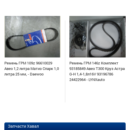
Ремень ГРМ 109z 96610029
Ремень ГРМ 146z Комплект
Авео 1,2 литра Матиз Спарк 1,0
93185849 Авео Т300 Круз Астра
литра 25 мм, - Daewoo
G-H 1,4-1,8л16V 93196786
24422964 - LYNXauto
Запчасти Хавал