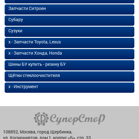
Запчасти Ситроен
Субару
Сузуки
х - Запчасти Toyota, Lexus
х - Запчасти Хонда, Honda
Шины БУ купить - резину БУ
Щётки стеклоочистителя
х - Инструмент
108852, Москва, город Щербинка,
ул. Космонавтов, дом 1, корпус «Б», стр. 33