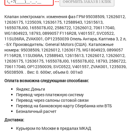
ОФОРМИТЬ ЗАКАЗ В 1 КЛИК
Клапан электромагн. изменения фаз ГРМ 95038509, 12626012,
12636175, 1235039, 12636175, 12588943, 12615613,
1655078J00, 1655078J02, 2586722, 12626012, 706117040,
WG1804923, 18793, 0899057 F116R28, V401557, SVC0522,
11SU36RA, ZVAK001, OP12350039 Опель Антара, Каптива 3, 2 л,
- БУ. Производитель: General Motors (США). Каталожные
номера: 95038509, 12626012, 12636175, WG1804923, 0899057
F116R28, 11SU36RA, 12588943, 12615613, 12626012, 12626012,
12636175, 12636175, 1655078J00, 1655078J02, 18793, 2586722,
706117040, OP12350039, SVC0522, V401557, ZVAK001, 1235039,
95038509. . Вес: 0. 600кг, объем 0. 001м3
Оплата возможна следующими способами:
Яндекс.Деньги
Перевод через платежную систему
Перевод через салоны сотовой связи
Перевод на банковскую карту Сбербанка или ВТБ
Безналичный расчет
Доставка:
Курьером по Москве в предалах МКАД