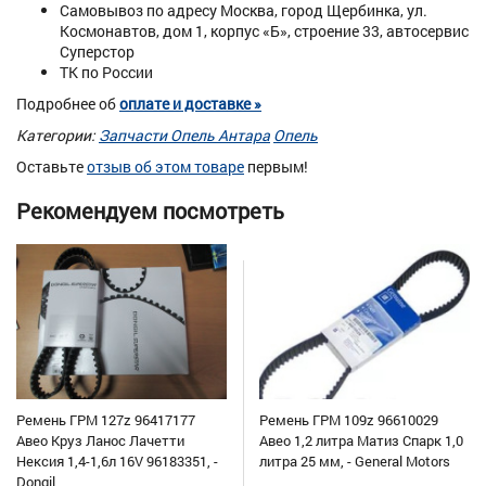
Самовывоз по адресу Москва, город Щербинка, ул.
Космонавтов, дом 1, корпус «Б», строение 33, автосервис
Суперстор
ТК по России
Подробнее об
оплате и доставке »
Категории:
Запчасти Опель Антара
Опель
Оставьте
отзыв об этом товаре
первым!
Рекомендуем посмотреть
Ремень ГРМ 127z 96417177
Ремень ГРМ 109z 96610029
Авео Круз Ланос Лачетти
Авео 1,2 литра Матиз Спарк 1,0
Нексия 1,4-1,6л 16V 96183351, -
литра 25 мм, - General Motors
Dongil