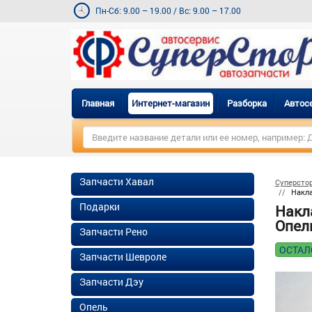
Пн-Сб: 9.00 – 19.00
/
Вс: 9.00 – 17.00
Главная
Интернет-магазин
Разборка
Автос
Запчасти Хавал
Суперсто
Накла
Подарки
Накл
Опель
Запчасти Рено
ОСТАЛ
Запчасти Шевроле
Запчасти Дэу
Опель