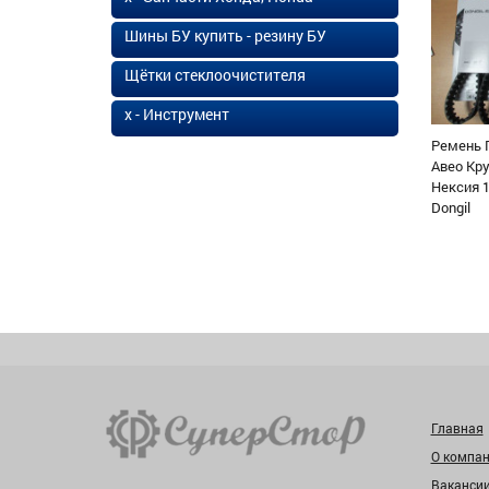
Шины БУ купить - резину БУ
Щётки стеклоочистителя
х - Инструмент
Ремень 
Авео Кр
Нексия 1
Dongil
Главная
О компа
Ваканси