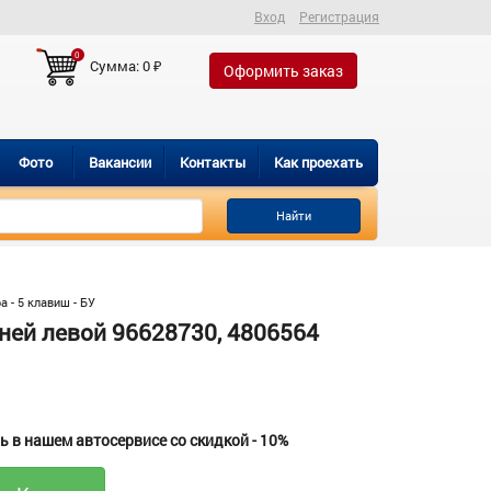
Вход
Регистрация
0
Сумма:
0
₽
Оформить заказ
Фото
Вакансии
Контакты
Как проехать
Найти
 - 5 клавиш - БУ
ней левой 96628730, 4806564
 в нашем автосервисе со скидкой - 10%