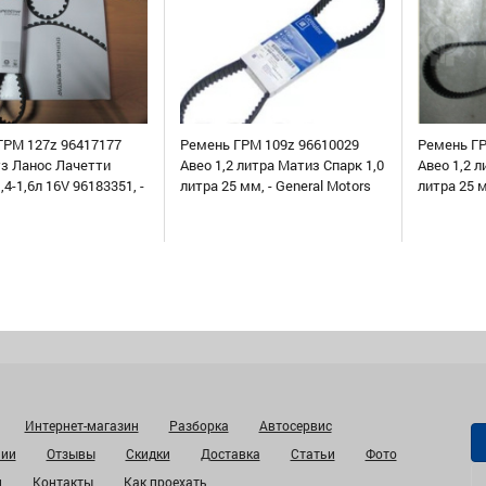
ГРМ 127z 96417177
Ремень ГРМ 109z 96610029
Ремень ГР
уз Ланос Лачетти
Авео 1,2 литра Матиз Спарк 1,0
Авео 1,2 л
,4-1,6л 16V 96183351, -
литра 25 мм, - General Motors
литра 25 
Интернет-магазин
Разборка
Автосервис
нии
Отзывы
Скидки
Доставка
Статьи
Фото
и
Контакты
Как проехать