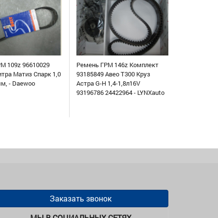
М 109z 96610029
Ремень ГРМ 146z Комплект
итра Матиз Спарк 1,0
93185849 Авео Т300 Круз
мм, - Daewoo
Астра G-H 1,4-1,8л16V
93196786 24422964 - LYNXauto
Заказать звонок
МЫ В СОЦИАЛЬНЫХ СЕТЯХ