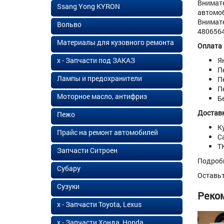
Внимате
Ssang Yong KYRON
автомоб
Внимате
Вольво
4806564.
Материалы для кузовного ремонта
Оплата
х - Запчасти под ЗАКАЗ
Я
П
Лампы и предохранители
П
П
Моторное масло, антифриз
Б
Доставк
Пежо
К
Прайс на ремонт автомобилей
С
Т
Запчасти Ситроен
Подроб
Субару
Оставь
Сузуки
Реко
х - Запчасти Toyota, Lexus
х - Запчасти Хонда, Honda