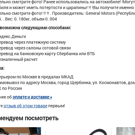
льно смотрите фото! Ранее использовались на автомобиле! !Могут 
иля и может иметь потертости и царапины! !! !Вы получите именно т
льно смотрите фото! !! !! . Производитель: General Motors (Респуб
 . Вес: 0. 180кг, объем 0. 004
 возможна следующими способами:
ндекс.Деньги
еревод через платежную систему
еревод через салоны сотовой связи
еревод на банковскую карту Сбербанка или ВТБ
езналичный расчет
а:
урьером по Москве в предалах МКАД
амовывоз по адресу Москва, город Щербинка, ул. Космонавтов, дом 
К по России
нее об
оплате и доставке »
те
отзыв об этом товаре
первым!
мендуем посмотреть