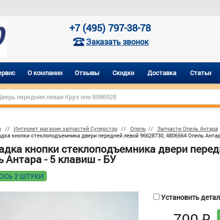
+7 (495) 797-38-78
Заказать звонок
ервис
О компании
Отзывы
Скидки
Доставка
Статьи
р
Интернет магазин запчастей Суперстор
Опель
Запчасти Опель Антара
дка кнопки стеклоподъемника двери передней левой 96628730, 4806564 Опель Антара
адка кнопки стеклоподъемника двери перед
 Антара - 5 клавиш - БУ
ОСЬ 2 ШТУКИ
Установить деталь
700
₽