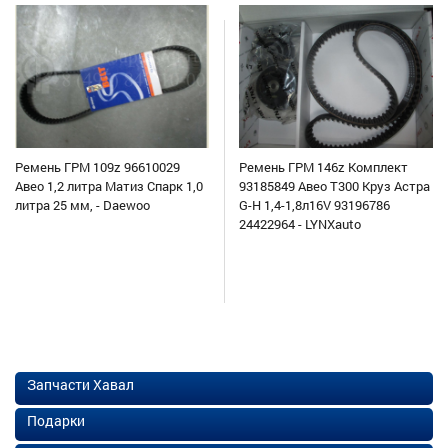
Ремень ГРМ 109z 96610029
Ремень ГРМ 146z Комплект
Авео 1,2 литра Матиз Спарк 1,0
93185849 Авео Т300 Круз Астра
литра 25 мм, - Daewoo
G-H 1,4-1,8л16V 93196786
24422964 - LYNXauto
Запчасти Хавал
Подарки