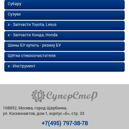
Субару
Сузуки
х - Запчасти Toyota, Lexus
х - Запчасти Хонда, Honda
Шины БУ купить - резину БУ
Щётки стеклоочистителя
х - Инструмент
108852, Москва, город Щербинка,
ул. Космонавтов, дом 1, корпус «Б», стр. 33
+7(495) 797-38-78