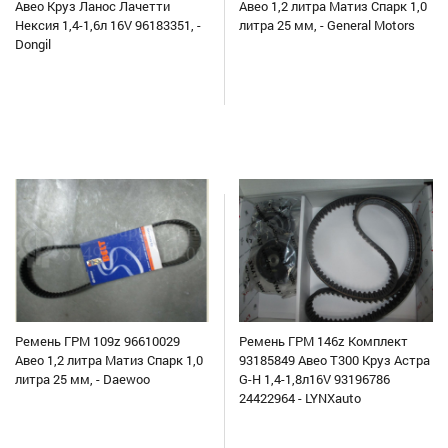
Авео Круз Ланос Лачетти
Авео 1,2 литра Матиз Спарк 1,0
Нексия 1,4-1,6л 16V 96183351, -
литра 25 мм, - General Motors
Dongil
Ремень ГРМ 109z 96610029
Ремень ГРМ 146z Комплект
Авео 1,2 литра Матиз Спарк 1,0
93185849 Авео Т300 Круз Астра
литра 25 мм, - Daewoo
G-H 1,4-1,8л16V 93196786
24422964 - LYNXauto