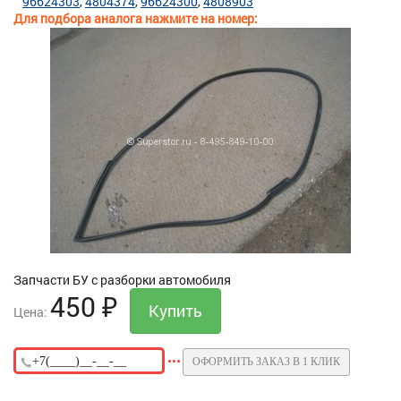
96624303
4804374
96624300
4808903
Для подбора аналога нажмите на номер:
Запчасти БУ с разборки автомобиля
450
₽
Цена:
ОФОРМИТЬ ЗАКАЗ В 1 КЛИК