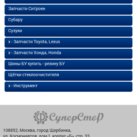
Запчасти Ситроен
Субару
Сузуки
х - Запчасти Toyota, Lexus
х - Запчасти Хонда, Honda
Шины БУ купить - резину БУ
Щётки стеклоочистителя
х - Инструмент
108852, Москва, город Щербинка,
ул. Космонавтов, дом 1, корпус «Б», стр. 33