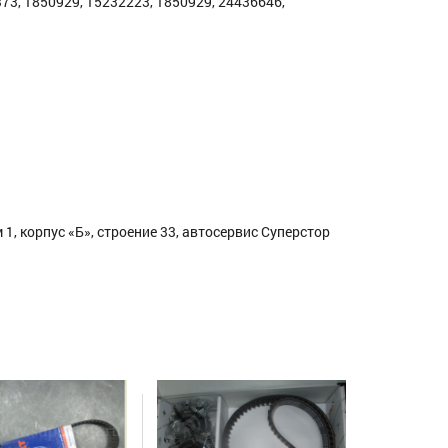
73, 1850929, 15232223, 1850929, 24436646,
1, корпус «Б», строение 33, автосервис Суперстор