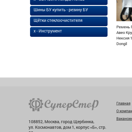
Шины БУ купить - резину БУ
Щётки стеклоочистителя
Ремень 
х - Инструмент
Авео Кр
Нексия 1
Dongil
Главная
О компа
Ваканси
108852, Москва, город Щербинка,
ул. Космонавтов, дом 1, корпус «Б», стр.