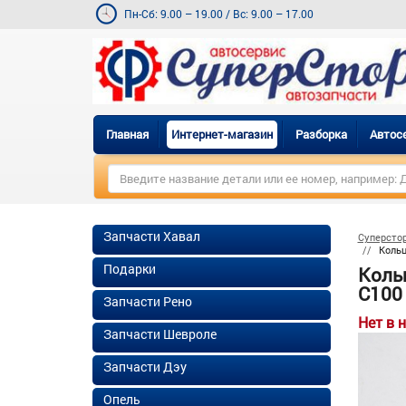
Пн-Сб: 9.00 – 19.00
/
Вс: 9.00 – 17.00
Главная
Интернет-магазин
Разборка
Автос
Запчасти Хавал
Суперсто
Кольц
Подарки
Коль
C100
Запчасти Рено
Нет в 
Запчасти Шевроле
Запчасти Дэу
Опель