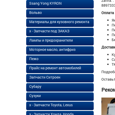
Zafira.
Ssang Yong KYRON
8897333
Вольво
Оплата
Я
Материалы для кузовного ремонта
П
П
х - Запчасти под ЗАКАЗ
П
Б
Лампы и предохранители
Доставк
Моторное масло, антифриз
К
Пежо
С
Т
Прайс на ремонт автомобилей
Подроб
Запчасти Ситроен
Оставь
Субару
Реко
Сузуки
х - Запчасти Toyota, Lexus
х - Запчасти Хонда, Honda