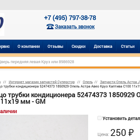
+7 (495) 797-38-78
Заказать звонок
ервис
О компании
Отзывы
Скидки
Доставка
Статьи
р
Интернет магазин запчастей Суперстор
Опель
Запчасти Опель Астра J
о трубки кондиционера 52474373 1850929 Опель Астра Авео Круз Каптива C100 11х1
цо трубки кондиционера 52474373 1850929 О
 11х19 мм - GM
наличии
Установить деталь
250
₽
Цена: