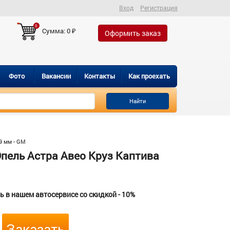
Вход
Регистрация
0
Сумма:
0
₽
Оформить заказ
Фото
Вакансии
Контакты
Как проехать
Найти
9 мм - GM
пель Астра Авео Круз Каптива
 в нашем автосервисе со скидкой - 10%
Заказать