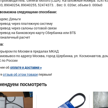
 . Производитель: General Motors (США). Каталожные номера: 524743
3, 89040254, 89040255, 52474373. . Вес: 0. 020кг, объем 0. 000м3
 возможна следующими способами:
ндекс.Деньги
еревод через платежную систему
еревод через салоны сотовой связи
еревод на банковскую карту Сбербанка или ВТБ
езналичный расчет
а:
урьером по Москве в предалах МКАД
амовывоз по адресу Москва, город Щербинка, ул. Космонавтов, дом 
К по России
нее об
оплате и доставке »
те
отзыв об этом товаре
первым!
мендуем посмотреть