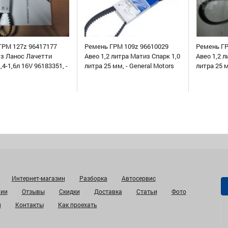
ГРМ 127z 96417177
Ремень ГРМ 109z 96610029
Ремень ГР
уз Ланос Лачетти
Авео 1,2 литра Матиз Спарк 1,0
Авео 1,2 л
,4-1,6л 16V 96183351, -
литра 25 мм, - General Motors
литра 25 
Интернет-магазин
Разборка
Автосервис
нии
Отзывы
Скидки
Доставка
Статьи
Фото
и
Контакты
Как проехать