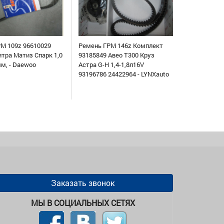
М 109z 96610029
Ремень ГРМ 146z Комплект
итра Матиз Спарк 1,0
93185849 Авео Т300 Круз
мм, - Daewoo
Астра G-H 1,4-1,8л16V
93196786 24422964 - LYNXauto
Заказать звонок
МЫ В СОЦИАЛЬНЫХ СЕТЯХ