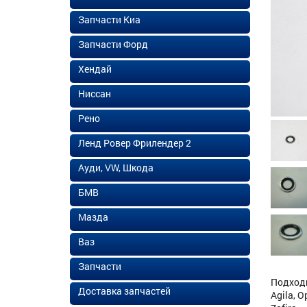
Запчасти Киа
Запчасти Форд
Хендай
Ниссан
Рено
Ленд Ровер Фрилендер 2
Ауди, VW, Шкода
БМВ
Мазда
Ваз
Запчасти
Подходит
Доставка запчастей
Agila, O