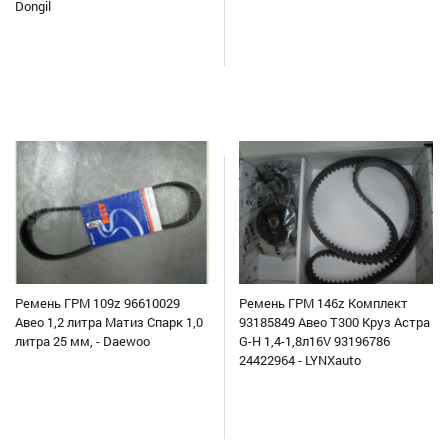
Dongil
Ремень ГРМ 109z 96610029
Ремень ГРМ 146z Комплект
Авео 1,2 литра Матиз Спарк 1,0
93185849 Авео Т300 Круз Астра
литра 25 мм, - Daewoo
G-H 1,4-1,8л16V 93196786
24422964 - LYNXauto