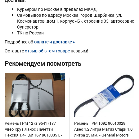
Доставка:
Курьером по Москве в предалах МКАД
Самовывоз по адресу Москва, город Щербинка, ул.
Космонавтов, дом 1, корпус «Б», строение 33, автосервис
Суперстор
ТК по России
Подробнее об
оплате и доставке »
Оставьте
отзыв об этом товаре
первым!
Рекомендуем посмотреть
Ремень ГРМ 127z 96417177
Ремень ГРМ 109z 96610029
Авео Круз Ланос Лачетти
Авео 1,2 литра Матиз Спарк 1,0
Нексия 1,4-1,6л 16V 96183351, -
литра 25 мм, - General Motors