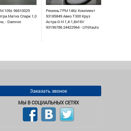
М 109z 96610029
Ремень ГРМ 146z Комплект
итра Матиз Спарк 1,0
93185849 Авео Т300 Круз
мм, - Daewoo
Астра G-H 1,4-1,8л16V
93196786 24422964 - LYNXauto
Заказать звонок
МЫ В СОЦИАЛЬНЫХ СЕТЯХ