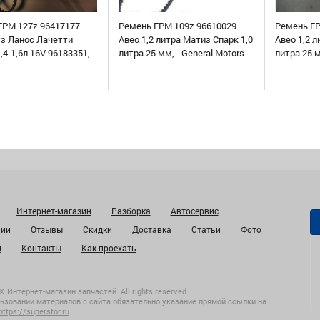
ГРМ 127z 96417177
Ремень ГРМ 109z 96610029
Ремень ГР
уз Ланос Лачетти
Авео 1,2 литра Матиз Спарк 1,0
Авео 1,2 л
,4-1,6л 16V 96183351, -
литра 25 мм, - General Motors
литра 25 
Интернет-магазин
Разборка
Автосервис
нии
Отзывы
Скидки
Доставка
Статьи
Фото
и
Контакты
Как проехать
© Интернет-магазин запчастей. All rights reserved
ьзовании материалов с сайта обязательно указание прямой ссылки на
https://superstor.ru
.