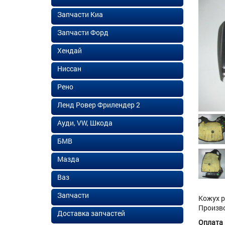
Запчасти Киа
Запчасти Форд
Хендай
Ниссан
Рено
Ленд Ровер Фрилендер 2
Ауди, VW, Шкода
БМВ
Мазда
Ваз
Запчасти
Кожух р
Произво
Доставка запчастей
Оплата