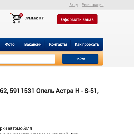
Вход
Регистрация
0
Сумма:
0
₽
Оформить заказ
Фото
Вакансии
Контакты
Как проехать
Найти
Н
, 5911531 Опель Астра H - S-51,
орки автомобиля