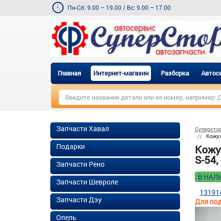
Пн-Сб: 9.00 – 19.00
/
Вс: 9.00 – 17.00
Главная
Интернет-магазин
Разборка
Автос
Запчасти Хавал
Суперсто
Кожух
Подарки
Кожух
S-54, 
Запчасти Рено
В НАЛ
Запчасти Шевроле
13191
Запчасти Дэу
Для под
Опель