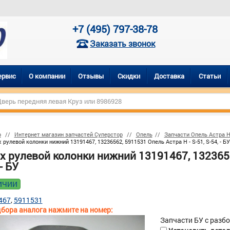
+7 (495) 797-38-78
Заказать звонок
ервис
О компании
Отзывы
Скидки
Доставка
Статьи
р
Интернет магазин запчастей Суперстор
Опель
Запчасти Опель Астра 
 рулевой колонки нижний 13191467, 13236562, 5911531 Опель Астра H - S-51, S-54, - БУ
 рулевой колонки нижний 13191467, 13236562
- БУ
ИЧИИ
467
5911531
бора аналога нажмите на номер:
Запчасти БУ с разб