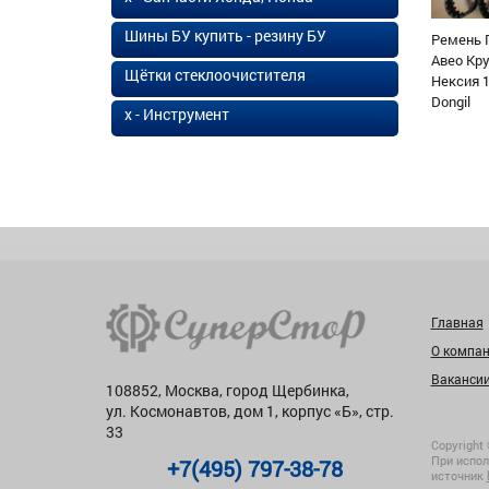
Шины БУ купить - резину БУ
Ремень 
Авео Кр
Щётки стеклоочистителя
Нексия 1
Dongil
х - Инструмент
Главная
О компа
Ваканси
108852, Москва, город Щербинка,
ул. Космонавтов, дом 1, корпус «Б», стр.
33
Copyright 
При испол
+7(495) 797-38-78
источник