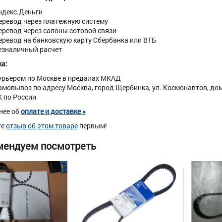
ндекс.Деньги
еревод через платежную систему
еревод через салоны сотовой связи
еревод на банковскую карту Сбербанка или ВТБ
езналичный расчет
а:
урьером по Москве в предалах МКАД
амовывоз по адресу Москва, город Щербинка, ул. Космонавтов, дом 
К по России
нее об
оплате и доставке »
те
отзыв об этом товаре
первым!
мендуем посмотреть