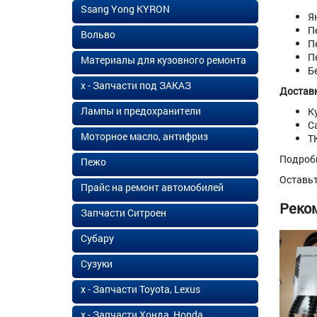
Ssang Yong KYRON
Я
П
Вольво
П
П
Материалы для кузовного ремонта
Б
х - Запчасти под ЗАКАЗ
Доставк
Лампы и предохранители
К
С
Моторное масло, антифриз
Т
Подроб
Пежо
Оставь
Прайс на ремонт автомобилей
Реко
Запчасти Ситроен
Субару
Сузуки
х - Запчасти Toyota, Lexus
х - Запчасти Хонда, Honda