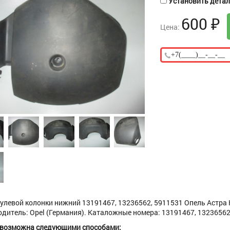
Установить деталь
600
₽
Цена:
улевой колонки нижний 13191467, 13236562, 5911531 Опель Астра H -
дитель: Opel (Германия). Каталожные номера: 13191467, 13236562, 5
 возможна следующими способами: