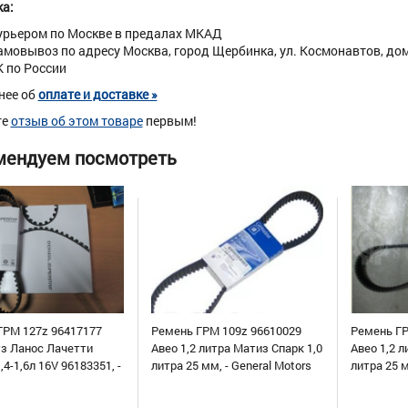
а:
урьером по Москве в предалах МКАД
амовывоз по адресу Москва, город Щербинка, ул. Космонавтов, дом 
К по России
нее об
оплате и доставке »
те
отзыв об этом товаре
первым!
мендуем посмотреть
ГРМ 127z 96417177
Ремень ГРМ 109z 96610029
Ремень ГР
уз Ланос Лачетти
Авео 1,2 литра Матиз Спарк 1,0
Авео 1,2 л
,4-1,6л 16V 96183351, -
литра 25 мм, - General Motors
литра 25 