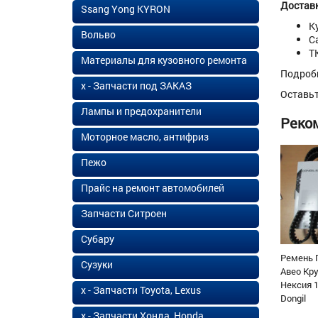
Доставк
Ssang Yong KYRON
К
Вольво
С
Т
Материалы для кузовного ремонта
Подроб
х - Запчасти под ЗАКАЗ
Оставь
Лампы и предохранители
Реко
Моторное масло, антифриз
Пежо
Прайс на ремонт автомобилей
Запчасти Ситроен
Субару
Ремень 
Сузуки
Авео Кр
Нексия 1
х - Запчасти Toyota, Lexus
Dongil
х - Запчасти Хонда, Honda