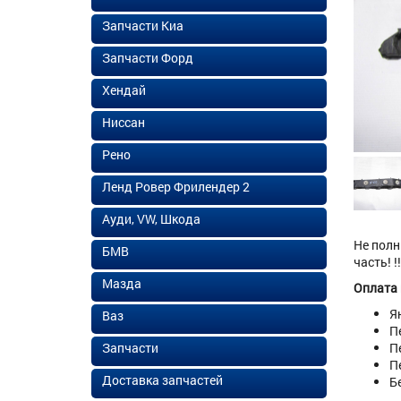
Запчасти Киа
Запчасти Форд
Хендай
Ниссан
Рено
Ленд Ровер Фрилендер 2
Ауди, VW, Шкода
Не полн
БМВ
часть! !
Мазда
Оплата
Я
Ваз
П
Запчасти
П
П
Доставка запчастей
Б