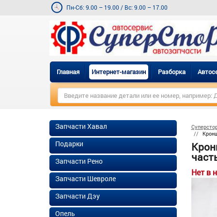
Пн-Сб: 9.00 – 19.00
/
Вс: 9.00 – 17.00
Главная
Интернет-магазин
Разборка
Автос
Запчасти Хавал
Суперсто
Кронш
Подарки
Крон
часть!
Запчасти Рено
Нет в 
Запчасти Шевроле
Запчасти Дэу
Опель