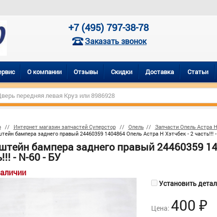
+7 (495) 797-38-78
Заказать звонок
ервис
О компании
Отзывы
Скидки
Доставка
Статьи
р
Интернет магазин запчастей Суперстор
Опель
Запчасти Опель Астра 
тейн бампера заднего правый 24460359 1404864 Опель Астра H Хэтчбек - 2 часть!!! - 
штейн бампера заднего правый 24460359 140
!! - N-60 - БУ
наличии
Установить деталь
400
₽
Цена: