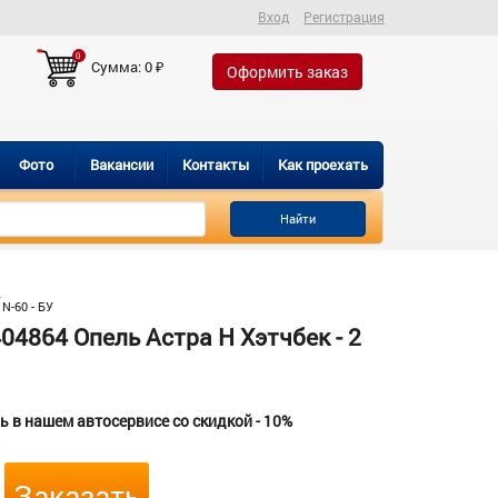
Вход
Регистрация
0
Сумма:
0
₽
Оформить заказ
Фото
Вакансии
Контакты
Как проехать
Найти
Н
N-60 - БУ
4864 Опель Астра H Хэтчбек - 2
 в нашем автосервисе со скидкой - 10%
Заказать