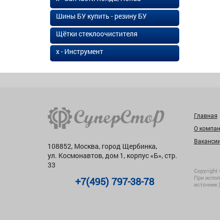
Шины БУ купить - резину БУ
Щётки стеклоочистителя
х - Инструмент
Главная
О компа
Ваканси
108852, Москва, город Щербинка,
ул. Космонавтов, дом 1, корпус «Б», стр.
33
Copyright 
При испол
+7(495) 797-38-78
источник