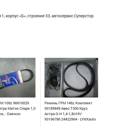
1, корпус «Б», строение 33, автосервис Суперстор
М 109z 96610029
Ремень ГРМ 146z Комплект
итра Матиз Спарк 1,0
93185849 Авео Т300 Круз
мм, - Daewoo
Астра G-H 1,4-1,8л16V
93196786 24422964 - LYNXauto