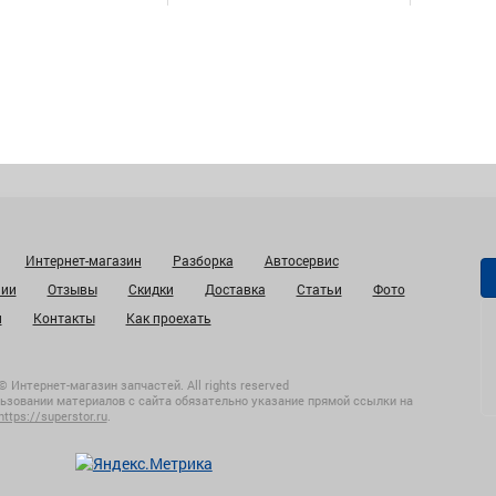
Интернет-магазин
Разборка
Автосервис
нии
Отзывы
Скидки
Доставка
Статьи
Фото
и
Контакты
Как проехать
© Интернет-магазин запчастей. All rights reserved
ьзовании материалов с сайта обязательно указание прямой ссылки на
https://superstor.ru
.