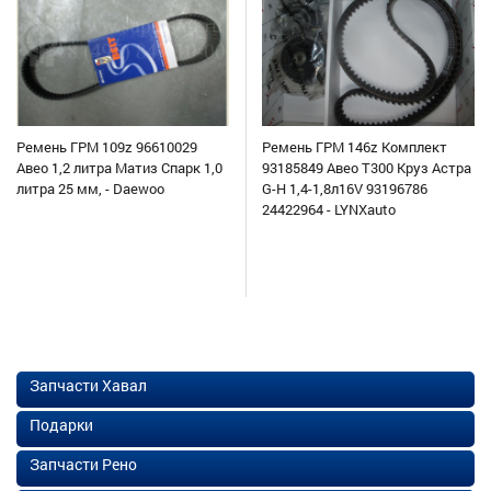
Ремень ГРМ 109z 96610029
Ремень ГРМ 146z Комплект
Авео 1,2 литра Матиз Спарк 1,0
93185849 Авео Т300 Круз Астра
литра 25 мм, - Daewoo
G-H 1,4-1,8л16V 93196786
24422964 - LYNXauto
Запчасти Хавал
Подарки
Запчасти Рено