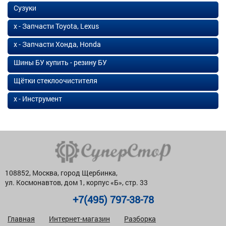
Сузуки
х - Запчасти Toyota, Lexus
х - Запчасти Хонда, Honda
Шины БУ купить - резину БУ
Щётки стеклоочистителя
х - Инструмент
108852, Москва, город Щербинка,
ул. Космонавтов, дом 1, корпус «Б», стр. 33
+7(495) 797-38-78
Главная
Интернет-магазин
Разборка