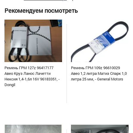
Рекомендуем посмотреть
Ремень ГРМ 127z 96417177
Ремень ГРМ 109z 96610029
Авео Круз Ланос Лачетти
Авео 1,2 литра Матиз Спарк 1,0
Нексия 1,4-1,6л 16V 96183351, -
литра 25 мм, - General Motors
Dongil