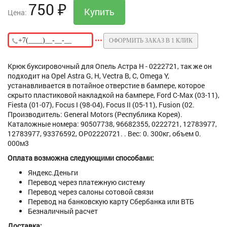
750
₽
Цена:
ОФОРМИТЬ ЗАКАЗ В 1 КЛИК
Крюк буксировочный для Опель Астра H - 0222721, так же он
подходит на Opel Astra G, H, Vectra B, C, Omega Y,
устанавливается в потайное отверстие в бампере, которое
скрыто пластиковой накладкой на бампере, Ford C-Max (03-11),
Fiesta (01-07), Focus I (98-04), Focus II (05-11), Fusion (02.
Производитель: General Motors (Республика Корея).
Каталожные номера: 90507738, 96682355, 0222721, 12783977,
12783977, 93376592, OP02220721. . Вес: 0. 300кг, объем 0.
000м3
Оплата возможна следующими способами:
Яндекс.Деньги
Перевод через платежную систему
Перевод через салоны сотовой связи
Перевод на банковскую карту Сбербанка или ВТБ
Безналичный расчет
Доставка: