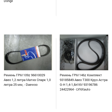
Dongil
Ремень ГРМ 109z 96610029
Ремень ГРМ 146z Комплект
Авео 1,2 литра Матиз Спарк 1,0
93185849 Авео Т300 Круз Астра
литра 25 мм, - Daewoo
G-H 1,4-1,8л16V 93196786
24422964 - LYNXauto