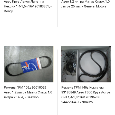
Авео Круз Ланос Лачетти
Авео 1,2 литра Матиз Спарк 1,0
Нексия 1,4-1,6л 16V 96183351, -
литра 25 мм, - General Motors
Dongil
Ремень ГРМ 109z 96610029
Ремень ГРМ 146z Комплект
Авео 1,2 литра Матиз Спарк 1,0
93185849 Авео Т300 Круз Астра
литра 25 мм, - Daewoo
G-H 1,4-1,8л16V 93196786
24422964 - LYNXauto