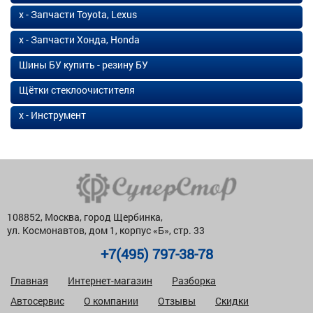
х - Запчасти Toyota, Lexus
х - Запчасти Хонда, Honda
Шины БУ купить - резину БУ
Щётки стеклоочистителя
х - Инструмент
108852, Москва, город Щербинка,
ул. Космонавтов, дом 1, корпус «Б», стр. 33
+7(495) 797-38-78
Главная
Интернет-магазин
Разборка
Автосервис
О компании
Отзывы
Скидки