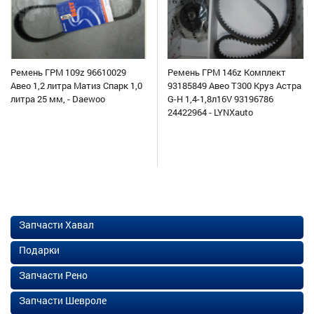
Ремень ГРМ 109z 96610029
Ремень ГРМ 146z Комплект
Авео 1,2 литра Матиз Спарк 1,0
93185849 Авео Т300 Круз Астра
литра 25 мм, - Daewoo
G-H 1,4-1,8л16V 93196786
24422964 - LYNXauto
Запчасти Хавал
Подарки
Запчасти Рено
Запчасти Шевроле