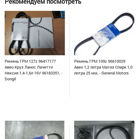
Рекомендуем посмотреть
Ремень ГРМ 127z 96417177
Ремень ГРМ 109z 96610029
Авео Круз Ланос Лачетти
Авео 1,2 литра Матиз Спарк 1,0
Нексия 1,4-1,6л 16V 96183351, -
литра 25 мм, - General Motors
Dongil