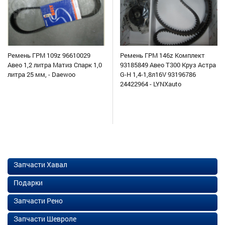
Ремень ГРМ 109z 96610029
Ремень ГРМ 146z Комплект
Авео 1,2 литра Матиз Спарк 1,0
93185849 Авео Т300 Круз Астра
литра 25 мм, - Daewoo
G-H 1,4-1,8л16V 93196786
24422964 - LYNXauto
Запчасти Хавал
Подарки
Запчасти Рено
Запчасти Шевроле