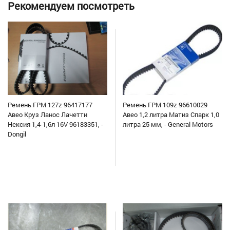
Рекомендуем посмотреть
Ремень ГРМ 127z 96417177
Ремень ГРМ 109z 96610029
Авео Круз Ланос Лачетти
Авео 1,2 литра Матиз Спарк 1,0
Нексия 1,4-1,6л 16V 96183351, -
литра 25 мм, - General Motors
Dongil