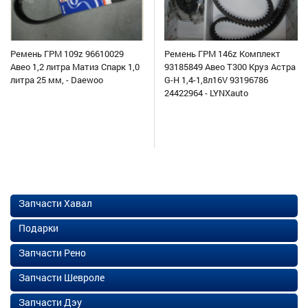
Ремень ГРМ 109z 96610029
Ремень ГРМ 146z Комплект
Авео 1,2 литра Матиз Спарк 1,0
93185849 Авео Т300 Круз Астра
литра 25 мм, - Daewoo
G-H 1,4-1,8л16V 93196786
24422964 - LYNXauto
Запчасти Хавал
Подарки
Запчасти Рено
Запчасти Шевроле
Запчасти Дэу