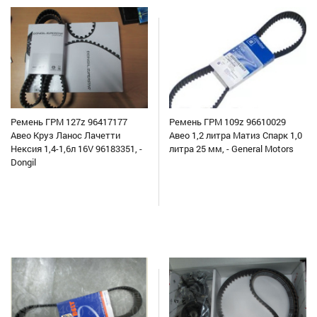
Ремень ГРМ 127z 96417177
Ремень ГРМ 109z 96610029
Авео Круз Ланос Лачетти
Авео 1,2 литра Матиз Спарк 1,0
Нексия 1,4-1,6л 16V 96183351, -
литра 25 мм, - General Motors
Dongil