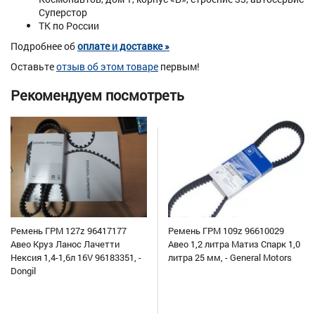
Суперстор
ТК по России
Подробнее об
оплате и доставке »
Оставьте
отзыв об этом товаре
первым!
Рекомендуем посмотреть
Ремень ГРМ 127z 96417177
Ремень ГРМ 109z 96610029
Авео Круз Ланос Лачетти
Авео 1,2 литра Матиз Спарк 1,0
Нексия 1,4-1,6л 16V 96183351, -
литра 25 мм, - General Motors
Dongil