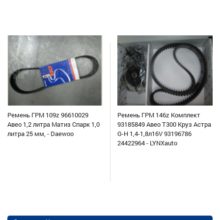
Ремень ГРМ 109z 96610029
Ремень ГРМ 146z Комплект
Авео 1,2 литра Матиз Спарк 1,0
93185849 Авео Т300 Круз Астра
литра 25 мм, - Daewoo
G-H 1,4-1,8л16V 93196786
24422964 - LYNXauto