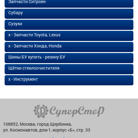
Запчасти Ситроен
Субару
Сузуки
х - Запчасти Toyota, Lexus
х - Запчасти Хонда, Honda
Шины БУ купить - резину БУ
Щётки стеклоочистителя
х - Инструмент
108852, Москва, город Щербинка,
ул. Космонавтов, дом 1, корпус «Б», стр. 33