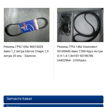
Ремень ГРМ 109z 96610029
Ремень ГРМ 146z Комплект
Авео 1,2 литра Матиз Спарк 1,0
93185849 Авео Т300 Круз Астра
литра 25 мм, - Daewoo
G-H 1,4-1,8л16V 93196786
24422964 - LYNXauto
Запчасти Хавал