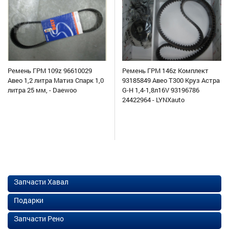
Ремень ГРМ 109z 96610029
Ремень ГРМ 146z Комплект
Авео 1,2 литра Матиз Спарк 1,0
93185849 Авео Т300 Круз Астра
литра 25 мм, - Daewoo
G-H 1,4-1,8л16V 93196786
24422964 - LYNXauto
Запчасти Хавал
Подарки
Запчасти Рено