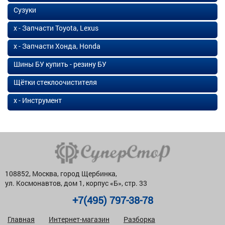
Сузуки
х - Запчасти Toyota, Lexus
х - Запчасти Хонда, Honda
Шины БУ купить - резину БУ
Щётки стеклоочистителя
х - Инструмент
108852, Москва, город Щербинка,
ул. Космонавтов, дом 1, корпус «Б», стр. 33
+7(495) 797-38-78
Главная
Интернет-магазин
Разборка