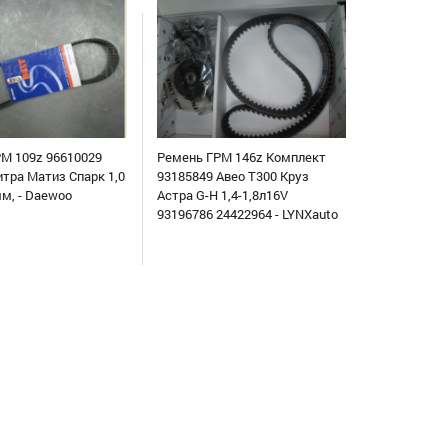
М 109z 96610029
Ремень ГРМ 146z Комплект
итра Матиз Спарк 1,0
93185849 Авео Т300 Круз
мм, - Daewoo
Астра G-H 1,4-1,8л16V
93196786 24422964 - LYNXauto