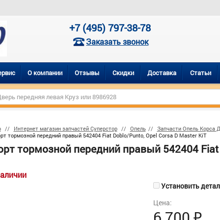
+7 (495) 797-38-78
Заказать звонок
ервис
О компании
Отзывы
Скидки
Доставка
Статьи
р
Интернет магазин запчастей Суперстор
Опель
Запчасти Опель Корса Д,
рт тормозной передний правый 542404 Fiat Doblo/Punto, Opel Corsa D Master KiT
рт тормозной передний правый 542404 Fiat D
наличии
Установить деталь
Цена:
6 700
₽