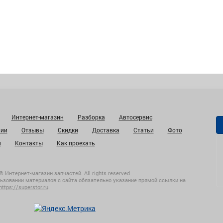
Интернет-магазин
Разборка
Автосервис
нии
Отзывы
Скидки
Доставка
Статьи
Фото
и
Контакты
Как проехать
© Интернет-магазин запчастей. All rights reserved
ьзовании материалов с сайта обязательно указание прямой ссылки на
https://superstor.ru
.