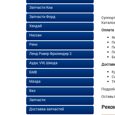
Запчасти Киа
Запчасти Форд
Суппорт
Каталож
Хендай
Оплата
Ниссан
Я
П
Рено
П
П
Ленд Ровер Фрилендер 2
Б
Ауди, VW, Шкода
Доставк
К
БМВ
С
Мазда
Т
Подроб
Ваз
Оставь
Запчасти
Реко
Доставка запчастей