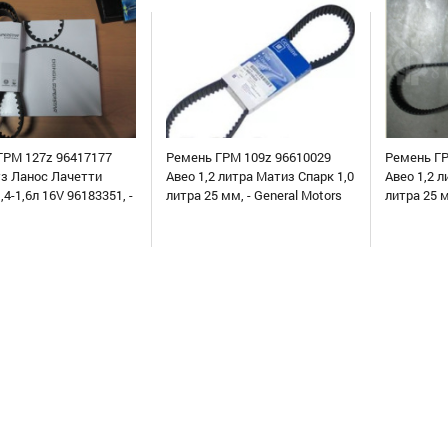
ГРМ 127z 96417177
Ремень ГРМ 109z 96610029
Ремень ГР
уз Ланос Лачетти
Авео 1,2 литра Матиз Спарк 1,0
Авео 1,2 л
,4-1,6л 16V 96183351, -
литра 25 мм, - General Motors
литра 25 