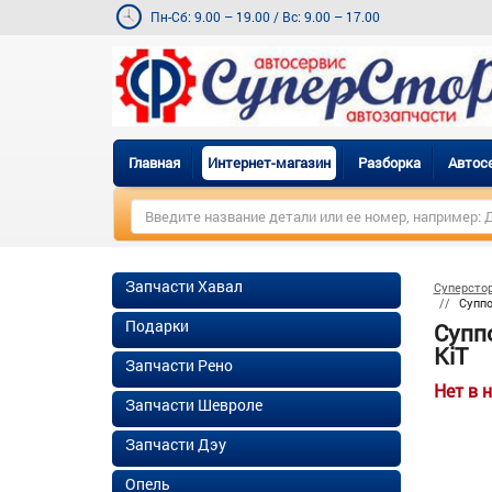
Пн-Сб: 9.00 – 19.00
/
Вс: 9.00 – 17.00
Главная
Интернет-магазин
Разборка
Автос
Запчасти Хавал
Суперсто
Суппо
Подарки
Суппо
KiT
Запчасти Рено
Нет в 
Запчасти Шевроле
Запчасти Дэу
Опель