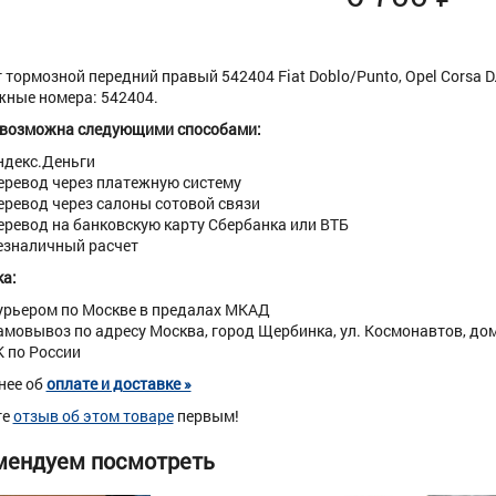
 тормозной передний правый 542404 Fiat Doblo/Punto, Opel Corsa D.
ные номера: 542404.
 возможна следующими способами:
ндекс.Деньги
еревод через платежную систему
еревод через салоны сотовой связи
еревод на банковскую карту Сбербанка или ВТБ
езналичный расчет
а:
урьером по Москве в предалах МКАД
амовывоз по адресу Москва, город Щербинка, ул. Космонавтов, дом 
К по России
нее об
оплате и доставке »
те
отзыв об этом товаре
первым!
мендуем посмотреть