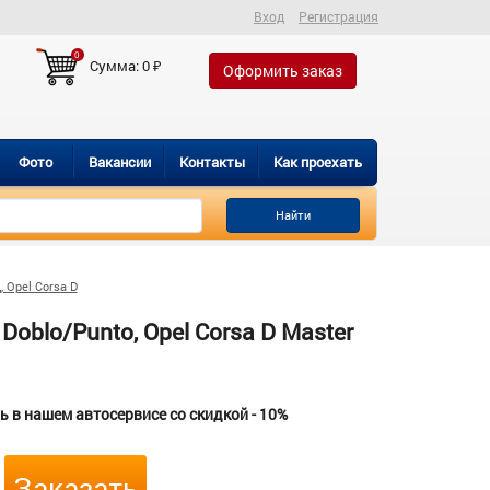
Вход
Регистрация
0
Сумма:
0
₽
Оформить заказ
Фото
Вакансии
Контакты
Как проехать
Найти
 Opel Corsa D
oblo/Punto, Opel Corsa D Master
 в нашем автосервисе со скидкой - 10%
Заказать