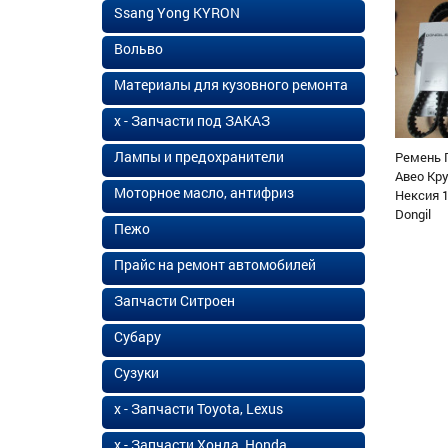
Ssang Yong KYRON
Вольво
Материалы для кузовного ремонта
х - Запчасти под ЗАКАЗ
Лампы и предохранители
Ремень 
Авео Кр
Моторное масло, антифриз
Нексия 1
Dongil
Пежо
Прайс на ремонт автомобилей
Запчасти Ситроен
Субару
Сузуки
х - Запчасти Toyota, Lexus
х - Запчасти Хонда, Honda