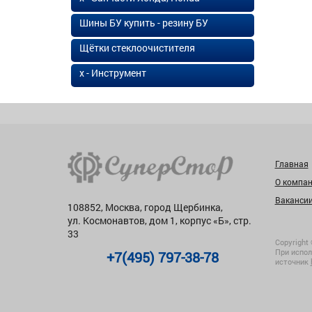
Шины БУ купить - резину БУ
Щётки стеклоочистителя
х - Инструмент
Главная
О компа
Ваканси
108852, Москва, город Щербинка,
ул. Космонавтов, дом 1, корпус «Б», стр.
33
Copyright 
При испол
+7(495) 797-38-78
источник