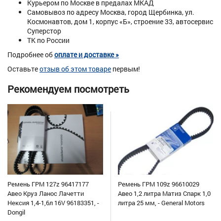
Курьером по Москве в предалах МКАД
Самовывоз по адресу Москва, город Щербинка, ул.
Космонавтов, дом 1, корпус «Б», строение 33, автосервис
Суперстор
ТК по России
Подробнее об
оплате и доставке »
Оставьте
отзыв об этом товаре
первым!
Рекомендуем посмотреть
Ремень ГРМ 127z 96417177
Ремень ГРМ 109z 96610029
Авео Круз Ланос Лачетти
Авео 1,2 литра Матиз Спарк 1,0
Нексия 1,4-1,6л 16V 96183351, -
литра 25 мм, - General Motors
Dongil