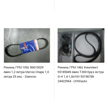
Ремень ГРМ 109z 96610029
Ремень ГРМ 146z Комплект
Авео 1,2 литра Матиз Спарк 1,0
93185849 Авео Т300 Круз Астра
литра 25 мм, - Daewoo
G-H 1,4-1,8л16V 93196786
24422964 - LYNXauto