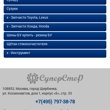
Сузуки
х - Запчасти Toyota, Lexus
х - Запчасти Хонда, Honda
Шины БУ купить - резину БУ
Щётки стеклоочистителя
х - Инструмент
108852, Москва, город Щербинка,
ул. Космонавтов, дом 1, корпус «Б», стр. 33
+7(495) 797-38-78