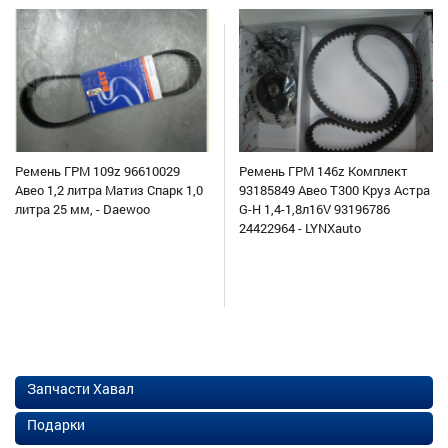
Ремень ГРМ 109z 96610029
Ремень ГРМ 146z Комплект
Авео 1,2 литра Матиз Спарк 1,0
93185849 Авео Т300 Круз Астра
литра 25 мм, - Daewoo
G-H 1,4-1,8л16V 93196786
24422964 - LYNXauto
Запчасти Хавал
Подарки