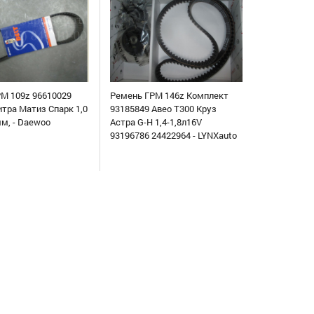
М 109z 96610029
Ремень ГРМ 146z Комплект
итра Матиз Спарк 1,0
93185849 Авео Т300 Круз
мм, - Daewoo
Астра G-H 1,4-1,8л16V
93196786 24422964 - LYNXauto