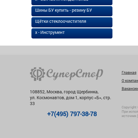
Шины БУ купить - резину БУ
Щётки стеклоочистителя
х - Инструмент
Главная
О компа
Ваканси
108852, Москва, город Щербинка,
ул. Космонавтов, дом 1, корпус «Б», стр.
33
Copyright 
При испол
+7(495) 797-38-78
источник