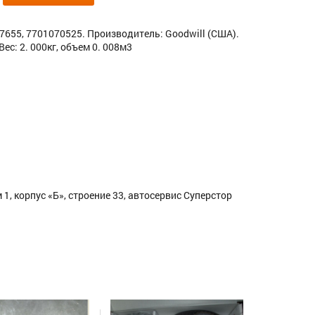
47655, 7701070525. Производитель: Goodwill (США).
с: 2. 000кг, объем 0. 008м3
1, корпус «Б», строение 33, автосервис Суперстор