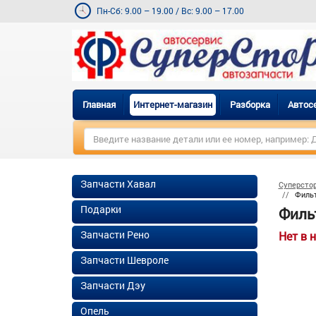
Пн-Сб: 9.00 – 19.00
/
Вс: 9.00 – 17.00
Главная
Интернет-магазин
Разборка
Автос
Запчасти Хавал
Суперсто
Фильт
Подарки
Фильт
Запчасти Рено
Нет в 
Запчасти Шевроле
Запчасти Дэу
Опель