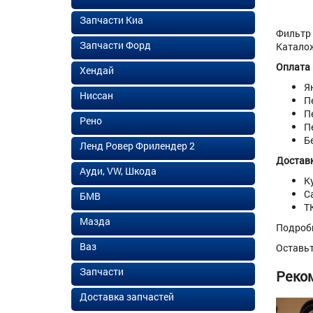
Запчасти Киа
Фильтр 
Запчасти Форд
Каталож
Оплата
Хендай
Я
Ниссан
П
П
Рено
П
Б
Ленд Ровер Фрилендер 2
Доставк
Ауди, VW, Шкода
К
С
БМВ
Т
Мазда
Подроб
Ваз
Оставь
Запчасти
Реко
Доставка запчастей