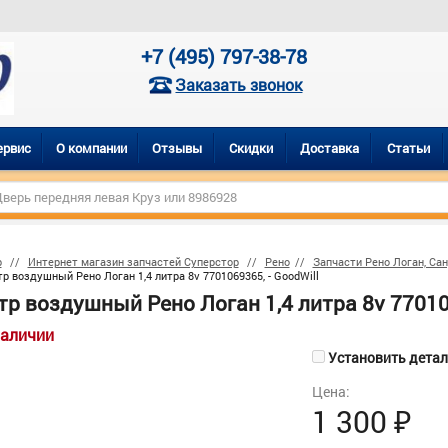
+7 (495) 797-38-78
Заказать звонок
ервис
О компании
Отзывы
Скидки
Доставка
Статьи
р
Интернет магазин запчастей Суперстор
Рено
Запчасти Рено Логан, Са
р воздушный Рено Логан 1,4 литра 8v 7701069365, - GoodWill
р воздушный Рено Логан 1,4 литра 8v 770106
наличии
Установить деталь
Цена:
1 300
₽