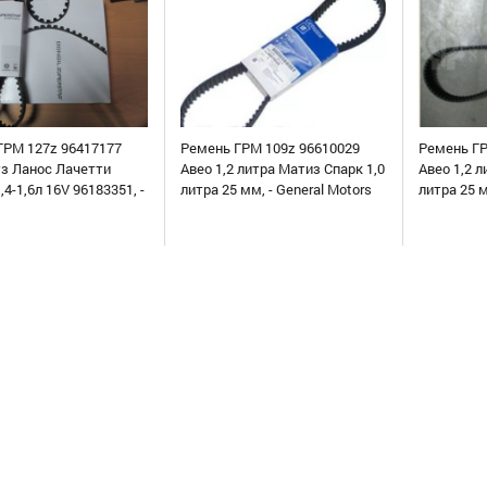
ГРМ 127z 96417177
Ремень ГРМ 109z 96610029
Ремень ГР
уз Ланос Лачетти
Авео 1,2 литра Матиз Спарк 1,0
Авео 1,2 л
,4-1,6л 16V 96183351, -
литра 25 мм, - General Motors
литра 25 