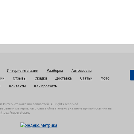
Интернет-магазин
Разборка
Автосервис
нии
Отзывы
Скидки
Доставка
Статьи
Фото
и
Контакты
Как проехать
© Интернет-магазин запчастей. All rights reserved
ьзовании материалов с сайта обязательно указание прямой ссылки на
https://superstor.ru
.