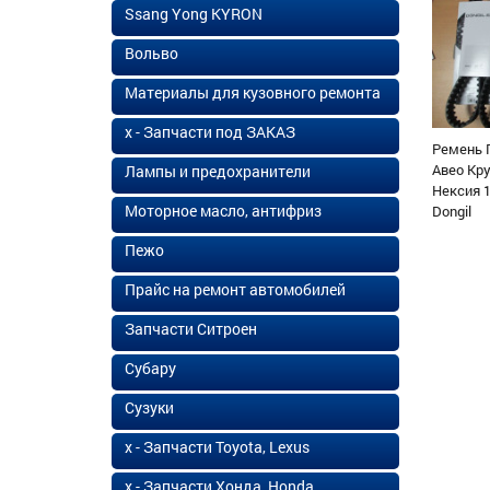
Ssang Yong KYRON
Вольво
Материалы для кузовного ремонта
х - Запчасти под ЗАКАЗ
Ремень 
Авео Кр
Лампы и предохранители
Нексия 1
Моторное масло, антифриз
Dongil
Пежо
Прайс на ремонт автомобилей
Запчасти Ситроен
Субару
Сузуки
х - Запчасти Toyota, Lexus
х - Запчасти Хонда, Honda