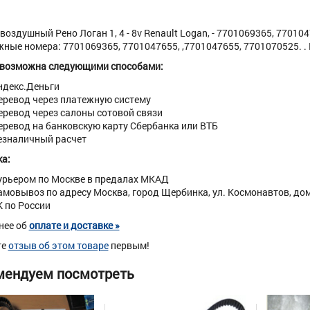
воздушный Рено Логан 1, 4 - 8v Renault Logan, - 7701069365, 77010
ные номера: 7701069365, 7701047655, ,7701047655, 7701070525. . Ве
 возможна следующими способами:
ндекс.Деньги
еревод через платежную систему
еревод через салоны сотовой связи
еревод на банковскую карту Сбербанка или ВТБ
езналичный расчет
а:
урьером по Москве в предалах МКАД
амовывоз по адресу Москва, город Щербинка, ул. Космонавтов, дом 
К по России
нее об
оплате и доставке »
те
отзыв об этом товаре
первым!
мендуем посмотреть