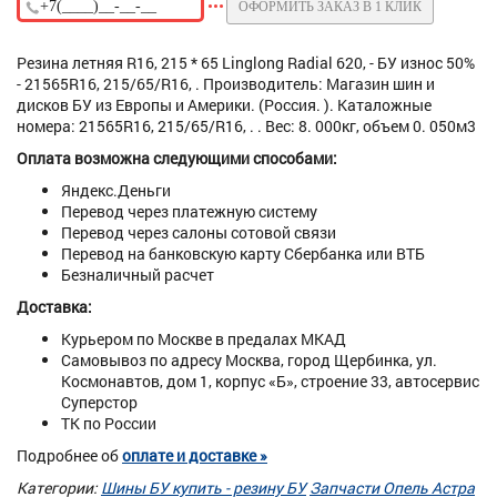
ОФОРМИТЬ ЗАКАЗ В 1 КЛИК
Резина летняя R16, 215 * 65 Linglong Radial 620, - БУ износ 50%
- 21565R16, 215/65/R16, . Производитель: Магазин шин и
дисков БУ из Европы и Америки. (Россия. ). Каталожные
номера: 21565R16, 215/65/R16, . . Вес: 8. 000кг, объем 0. 050м3
Оплата возможна следующими способами:
Яндекс.Деньги
Перевод через платежную систему
Перевод через салоны сотовой связи
Перевод на банковскую карту Сбербанка или ВТБ
Безналичный расчет
Доставка:
Курьером по Москве в предалах МКАД
Самовывоз по адресу Москва, город Щербинка, ул.
Космонавтов, дом 1, корпус «Б», строение 33, автосервис
Суперстор
ТК по России
Подробнее об
оплате и доставке »
Категории:
Шины БУ купить - резину БУ
Запчасти Опель Астра