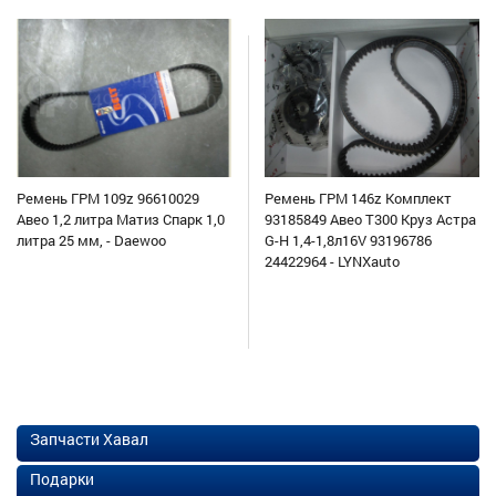
Ремень ГРМ 109z 96610029
Ремень ГРМ 146z Комплект
Авео 1,2 литра Матиз Спарк 1,0
93185849 Авео Т300 Круз Астра
литра 25 мм, - Daewoo
G-H 1,4-1,8л16V 93196786
24422964 - LYNXauto
Запчасти Хавал
Подарки