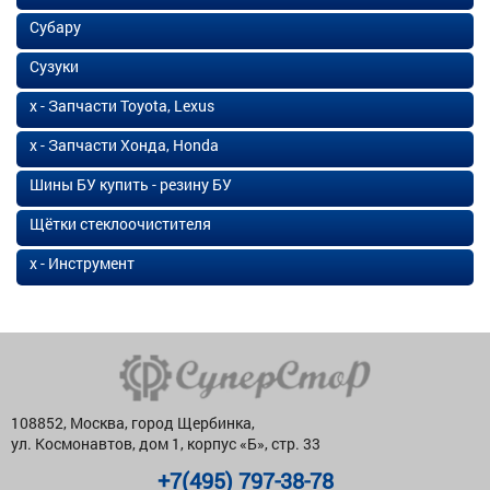
Субару
Сузуки
х - Запчасти Toyota, Lexus
х - Запчасти Хонда, Honda
Шины БУ купить - резину БУ
Щётки стеклоочистителя
х - Инструмент
108852, Москва, город Щербинка,
ул. Космонавтов, дом 1, корпус «Б», стр. 33
+7(495) 797-38-78