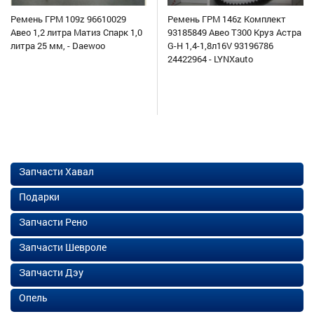
Ремень ГРМ 109z 96610029
Ремень ГРМ 146z Комплект
Авео 1,2 литра Матиз Спарк 1,0
93185849 Авео Т300 Круз Астра
литра 25 мм, - Daewoo
G-H 1,4-1,8л16V 93196786
24422964 - LYNXauto
Запчасти Хавал
Подарки
Запчасти Рено
Запчасти Шевроле
Запчасти Дэу
Опель