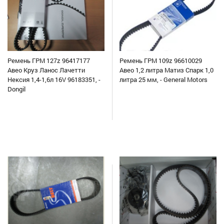
Ремень ГРМ 127z 96417177
Ремень ГРМ 109z 96610029
Авео Круз Ланос Лачетти
Авео 1,2 литра Матиз Спарк 1,0
Нексия 1,4-1,6л 16V 96183351, -
литра 25 мм, - General Motors
Dongil