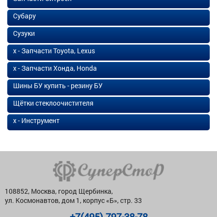
Субару
Сузуки
х - Запчасти Toyota, Lexus
х - Запчасти Хонда, Honda
Шины БУ купить - резину БУ
Щётки стеклоочистителя
х - Инструмент
108852, Москва, город Щербинка,
ул. Космонавтов, дом 1, корпус «Б», стр. 33
+7(495) 797-38-78