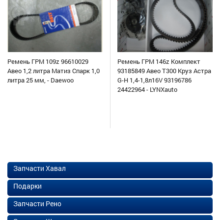
Ремень ГРМ 109z 96610029
Ремень ГРМ 146z Комплект
Авео 1,2 литра Матиз Спарк 1,0
93185849 Авео Т300 Круз Астра
литра 25 мм, - Daewoo
G-H 1,4-1,8л16V 93196786
24422964 - LYNXauto
Запчасти Хавал
Подарки
Запчасти Рено