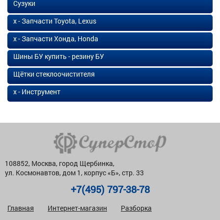
Сузуки
х - Запчасти Toyota, Lexus
х - Запчасти Хонда, Honda
Шины БУ купить - резину БУ
Щётки стеклоочистителя
х - Инструмент
108852, Москва, город Щербинка,
ул. Космонавтов, дом 1, корпус «Б», стр. 33
+7(495) 797-38-78
Главная
Интернет-магазин
Разборка