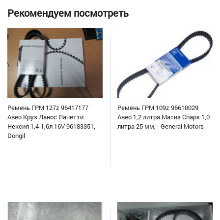
Рекомендуем посмотреть
Ремень ГРМ 127z 96417177
Ремень ГРМ 109z 96610029
Авео Круз Ланос Лачетти
Авео 1,2 литра Матиз Спарк 1,0
Нексия 1,4-1,6л 16V 96183351, -
литра 25 мм, - General Motors
Dongil