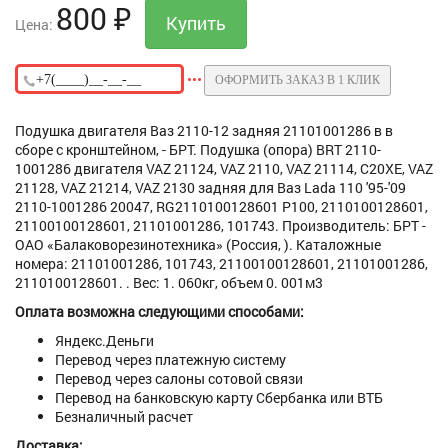
800
₽
Цена:
ОФОРМИТЬ ЗАКАЗ В 1 КЛИК
Подушка двигателя Ваз 2110-12 задняя 21101001286 в в
сборе с кронштейном, - БРТ. Подушка (опора) BRT 2110-
1001286 двигателя VAZ 21124, VAZ 2110, VAZ 21114, C20XE, VAZ
21128, VAZ 21214, VAZ 2130 задняя для Ваз Lada 110 '95-'09
2110-1001286 20047, RG2110100128601 P100, 2110100128601,
21100100128601, 21101001286, 101743. Производитель: БРТ -
ОАО «Балаковорезинотехника» (Россия, ). Каталожные
номера: 21101001286, 101743, 21100100128601, 21101001286,
2110100128601. . Вес: 1. 060кг, объем 0. 001м3
Оплата возможна следующими способами:
Яндекс.Деньги
Перевод через платежную систему
Перевод через салоны сотовой связи
Перевод на банковскую карту Сбербанка или ВТБ
Безналичный расчет
Доставка: