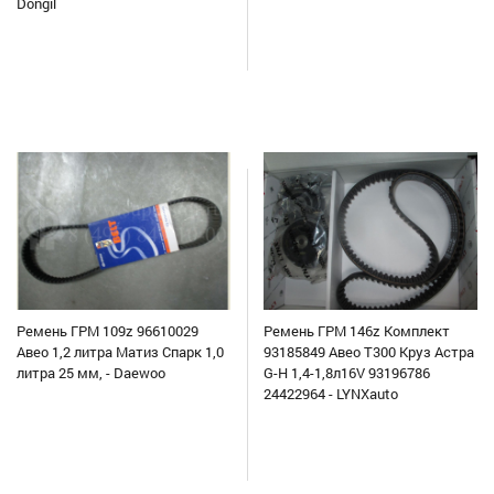
Dongil
Ремень ГРМ 109z 96610029
Ремень ГРМ 146z Комплект
Авео 1,2 литра Матиз Спарк 1,0
93185849 Авео Т300 Круз Астра
литра 25 мм, - Daewoo
G-H 1,4-1,8л16V 93196786
24422964 - LYNXauto