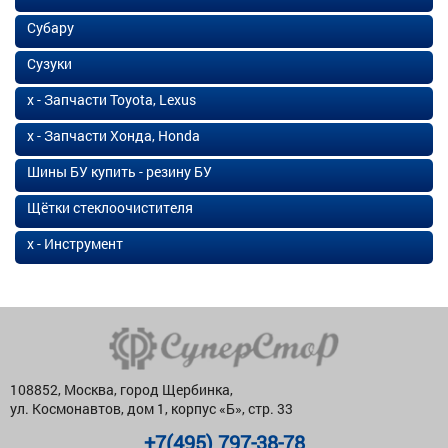
Субару
Сузуки
х - Запчасти Toyota, Lexus
х - Запчасти Хонда, Honda
Шины БУ купить - резину БУ
Щётки стеклоочистителя
х - Инструмент
108852, Москва, город Щербинка,
ул. Космонавтов, дом 1, корпус «Б», стр. 33
+7(495) 797-38-78