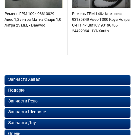
Ремень ГРМ 109z 96610029
Ремень ГРМ 146z Комплект
Авео 1,2 литра Матиз Спарк 1,0
93185849 Авео Т300 Круз Астра
литра 25 мм, - Daewoo
G-H 1,4-1,8л16V 93196786
24422964 - LYNXauto
Запчасти Хавал
Подарки
Запчасти Рено
Запчасти Шевроле
Запчасти Дэу
Опель