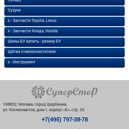
Сузуки
х - Запчасти Toyota, Lexus
х - Запчасти Хонда, Honda
Шины БУ купить - резину БУ
Щётки стеклоочистителя
х - Инструмент
108852, Москва, город Щербинка,
ул. Космонавтов, дом 1, корпус «Б», стр. 33
+7(495) 797-38-78