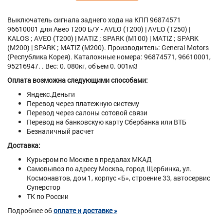
Выключатель сигнала заднего хода на КПП 96874571
96610001 для Авео Т200 Б/У - AVEO (T200) | AVEO (T250) |
KALOS ; AVEO (T200) | MATIZ ; SPARK (M100) | MATIZ ; SPARK
(M200) | SPARK ; MATIZ (M200). Производитель: General Motors
(Республика Корея). Каталожные номера: 96874571, 96610001,
95216947. . Вес: 0. 080кг, объем 0. 001м3
Оплата возможна следующими способами:
Яндекс.Деньги
Перевод через платежную систему
Перевод через салоны сотовой связи
Перевод на банковскую карту Сбербанка или ВТБ
Безналичный расчет
Доставка:
Курьером по Москве в предалах МКАД
Самовывоз по адресу Москва, город Щербинка, ул.
Космонавтов, дом 1, корпус «Б», строение 33, автосервис
Суперстор
ТК по России
Подробнее об
оплате и доставке »