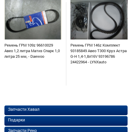
Ремень ГРМ 109z 96610029
Ремень ГРМ 146z Комплект
Авео 1,2 литра Матиз Спарк 1,0
93185849 Авео Т300 Круз Астра
литра 25 мм, - Daewoo
G-H 1,4-1,8л16V 93196786
24422964 - LYNXauto
Запчасти Хавал
Подарки
Запчасти Рено