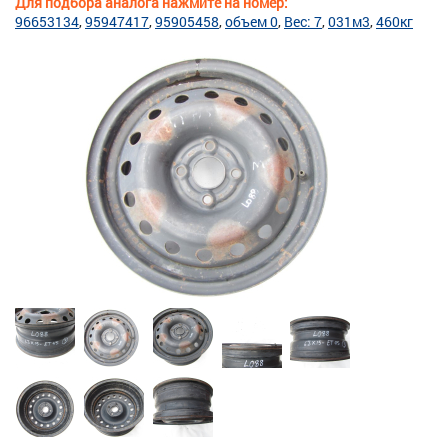
Для подбора аналога нажмите на номер:
96653134
95947417
95905458
объем 0
Вес: 7
031м3
460кг