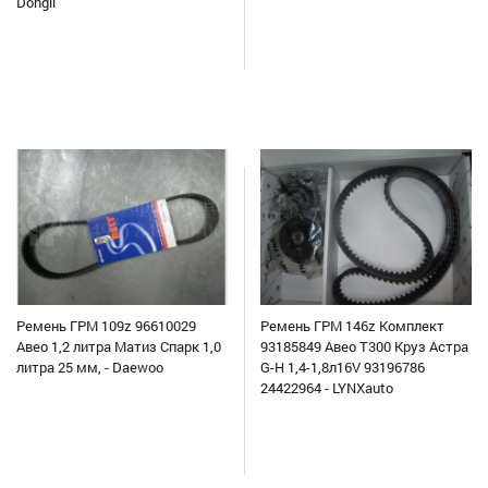
Dongil
Ремень ГРМ 109z 96610029
Ремень ГРМ 146z Комплект
Авео 1,2 литра Матиз Спарк 1,0
93185849 Авео Т300 Круз Астра
литра 25 мм, - Daewoo
G-H 1,4-1,8л16V 93196786
24422964 - LYNXauto