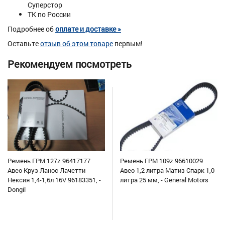
Суперстор
ТК по России
Подробнее об
оплате и доставке »
Оставьте
отзыв об этом товаре
первым!
Рекомендуем посмотреть
Ремень ГРМ 127z 96417177
Ремень ГРМ 109z 96610029
Авео Круз Ланос Лачетти
Авео 1,2 литра Матиз Спарк 1,0
Нексия 1,4-1,6л 16V 96183351, -
литра 25 мм, - General Motors
Dongil