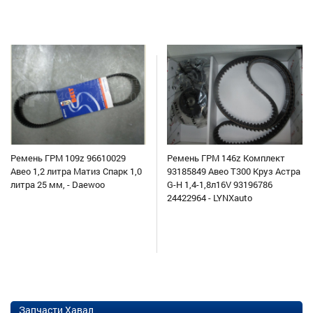
Ремень ГРМ 109z 96610029
Ремень ГРМ 146z Комплект
Авео 1,2 литра Матиз Спарк 1,0
93185849 Авео Т300 Круз Астра
литра 25 мм, - Daewoo
G-H 1,4-1,8л16V 93196786
24422964 - LYNXauto
Запчасти Хавал