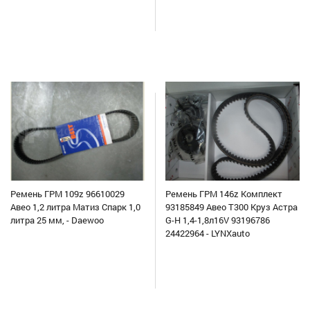
Ремень ГРМ 109z 96610029
Ремень ГРМ 146z Комплект
Авео 1,2 литра Матиз Спарк 1,0
93185849 Авео Т300 Круз Астра
литра 25 мм, - Daewoo
G-H 1,4-1,8л16V 93196786
24422964 - LYNXauto