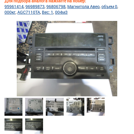
Для подбора аналога нажмите на номер:
95961414
96989873
96806798
Магнитола Авео
объем 0
000кг
AGC7110TA
Вес: 1
004м3