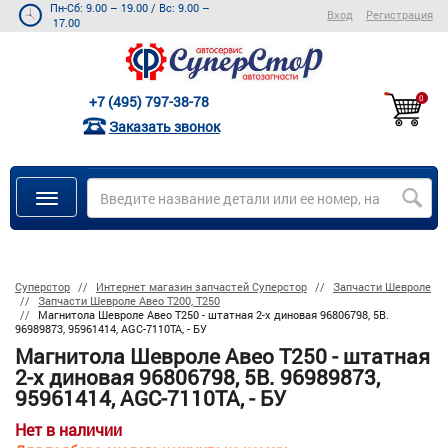
Пн-Сб: 9.00 – 19.00
/
Вс: 9.00 –
Вход
Регистрация
17.00
+7 (495) 797-38-78
0
Заказать звонок
Суперстор
Интернет магазин запчастей Суперстор
Запчасти Шевроле
Запчасти Шевроле Авео Т200, Т250
Магнитола Шевроле Авео Т250 - штатная 2-х диновая 96806798, 5B.
96989873, 95961414, AGC-7110TA, - БУ
Магнитола Шевроле Авео Т250 - штатная
2-х диновая 96806798, 5B. 96989873,
95961414, AGC-7110TA, - БУ
Нет в наличии