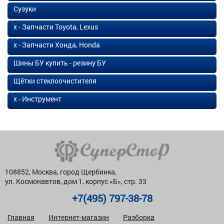
Сузуки
х - Запчасти Toyota, Lexus
х - Запчасти Хонда, Honda
Шины БУ купить - резину БУ
Щётки стеклоочистителя
х - Инструмент
108852, Москва, город Щербинка,
ул. Космонавтов, дом 1, корпус «Б», стр. 33
+7(495) 797-38-78
Главная
Интернет-магазин
Разборка