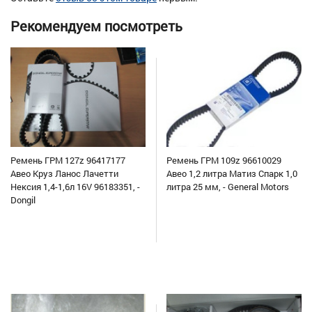
Рекомендуем посмотреть
Ремень ГРМ 127z 96417177
Ремень ГРМ 109z 96610029
Авео Круз Ланос Лачетти
Авео 1,2 литра Матиз Спарк 1,0
Нексия 1,4-1,6л 16V 96183351, -
литра 25 мм, - General Motors
Dongil