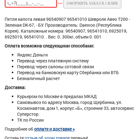
ОФОРМИТЬ ЗАКАЗ В 1 КЛИК
Петля капота левая 96540907 96541010 Шевроле Авео Т200 -
Зеленая DK-67, - БУ. Производитель: Daewoo (Республика
Корея). Каталожные номера: 96540907, 96541010, 6925019,
6925019, 96541010. . Вес: 0. 300кг, объем 0. 001
Оплата возможна следующими способами:
Яндекс.Деньги
Перевод через платежную систему
Перевод через салоны сотовой связи
Перевод на банковскую карту Сбербанка или ВТБ
Безналичный расчет
Доставка:
Курьером по Москве в предалах МКАД
Самовывоз по адресу Москва, город Щербинка, ул.
Космонавтов, дом 1, корпус «Б», строение 33, автосервис
Суперстор
ТК по России
Подробнее об
оплате и доставке »
Оставьте
отзыв об этом товаре
первым!