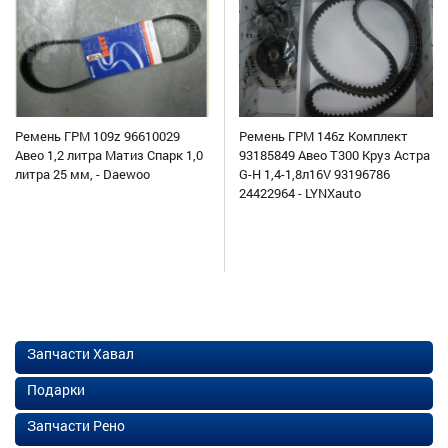
Ремень ГРМ 109z 96610029
Ремень ГРМ 146z Комплект
Авео 1,2 литра Матиз Спарк 1,0
93185849 Авео Т300 Круз Астра
литра 25 мм, - Daewoo
G-H 1,4-1,8л16V 93196786
24422964 - LYNXauto
Запчасти Хавал
Подарки
Запчасти Рено