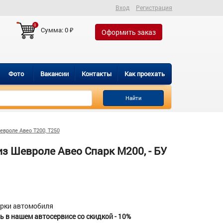
Вход
Регистрация
0
Сумма:
0
₽
Оформить заказ
Фото
Вакансии
Контакты
Как проехать
Найти
евроле Авео Т200, Т250
з Шевроле Авео Спарк М200, - БУ
орки автомобиля
 в нашем автосервисе со скидкой - 10%