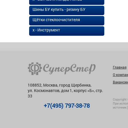
Шины БУ купить - резину БУ
Щётки стеклоочистителя
х - Инструмент
Главная
О компа
Ваканси
108852, Москва, город Щербинка,
ул. Космонавтов, дом 1, корпус «Б», стр.
33
Copyright 
При испол
+7(495) 797-38-78
источник