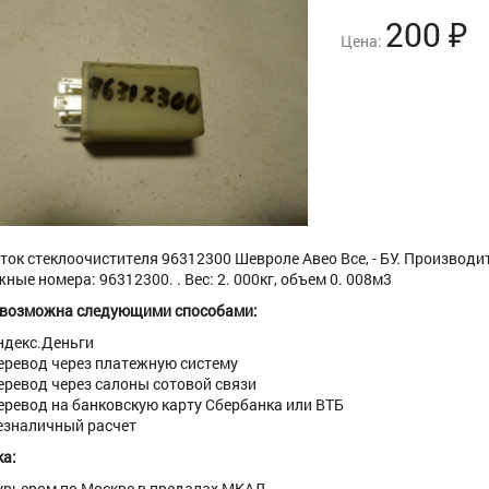
200
₽
Цена:
ток стеклоочистителя 96312300 Шевроле Авео Все, - БУ. Производит
ные номера: 96312300. . Вес: 2. 000кг, объем 0. 008м3
 возможна следующими способами:
ндекс.Деньги
еревод через платежную систему
еревод через салоны сотовой связи
еревод на банковскую карту Сбербанка или ВТБ
езналичный расчет
а:
урьером по Москве в предалах МКАД