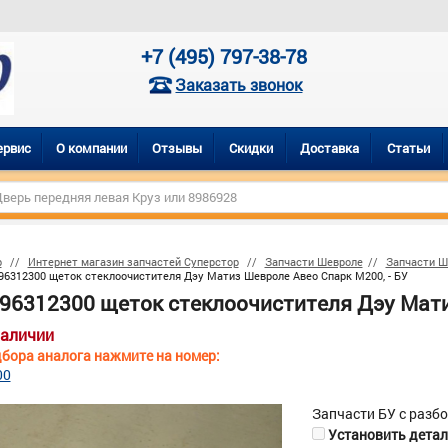
+7 (495) 797-38-78
Заказать звонок
ервис
О компании
Отзывы
Скидки
Доставка
Статьи
р
Интернет магазин запчастей Суперстор
Запчасти Шевроле
Запчасти Ш
96312300 щеток стеклоочистителя Дэу Матиз Шевроле Авео Спарк М200, - БУ
 96312300 щеток стеклоочистителя Дэу Мати
наличии
бора аналога нажмите на номер:
00
Запчасти БУ с разб
Установить деталь