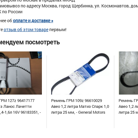
амовывоз по адресу Москва, город Щербинка, ул. Космонавтов, дом 
К по России
нее об
оплате и доставке »
те
отзыв об этом товаре
первым!
мендуем посмотреть
ГРМ 127z 96417177
Ремень ГРМ 109z 96610029
Ремень ГР
уз Ланос Лачетти
Авео 1,2 литра Матиз Спарк 1,0
Авео 1,2 л
,4-1,6л 16V 96183351, -
литра 25 мм, - General Motors
литра 25 