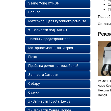
Ssang Yong KYRON
С
Т
Вольво
Подроб
Материалы для кузовного ремонта
Оставь
х - Запчасти под ЗАКАЗ
Реко
Лампы и предохранители
Моторное масло, антифриз
Пежо
Прайс на ремонт автомобилей
Запчасти Ситроен
Ремень 
Субару
Авео Кр
Нексия 1
Сузуки
Dongil
х - Запчасти Toyota, Lexus
х - Запчасти Хонда, Honda