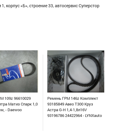
1, корпус «Б», строение 33, автосервис Суперстор
М 109z 96610029
Ремень ГРМ 146z Комплект
итра Матиз Спарк 1,0
93185849 Авео Т300 Круз
мм, - Daewoo
Астра G-H 1,4-1,8л16V
93196786 24422964 - LYNXauto