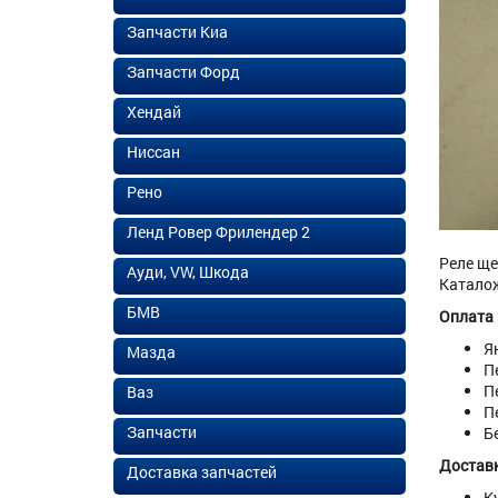
Запчасти Киа
Запчасти Форд
Хендай
Ниссан
Рено
Ленд Ровер Фрилендер 2
Реле ще
Ауди, VW, Шкода
Каталож
БМВ
Оплата
Я
Мазда
П
П
Ваз
П
Запчасти
Б
Доставк
Доставка запчастей
К