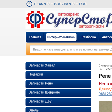
Пн-Сб: 9.00 – 19.00
/
Вс: 9.00 – 17.00
Главная
Интернет-магазин
Разборка
Автос
Запчасти Хавал
Суперсто
Реле 
Подарки
Реле
Запчасти Рено
Нет в 
Для под
Запчасти Шевроле
963123
Запчасти Дэу
Опель