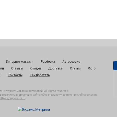
Интернет-магазин
Разборка
Автосервис
нии
Отзывы
Скидки
Доставка
Статьи
Фото
и
Контакты
Как проехать
© Интернет-магазин запчастей. All rights reserved
ьзовании материалов с сайта обязательно указание прямой ссылки на
https://superstor.ru
.