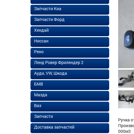
Запчасти Киа
Запчасти Форд
Хендай
Ниссан
Рено
Ленд Ровер Фрилендер 2
Ауди, VW, Шкода
БМВ
Мазда
Ваз
Запчасти
Ручка о
Произво
Доставка запчастей
000м3