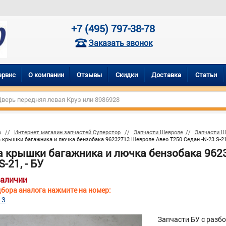
+7 (495) 797-38-78
Заказать звонок
ервис
О компании
Отзывы
Скидки
Доставка
Статьи
р
Интернет магазин запчастей Суперстор
Запчасти Шевроле
Запчасти Ш
 крышки багажника и лючка бензобака 96232713 Шевроле Авео Т250 Седан -N-23 S-21,
а крышки багажника и лючка бензобака 9623
S-21, - БУ
наличии
бора аналога нажмите на номер:
13
Запчасти БУ с разб