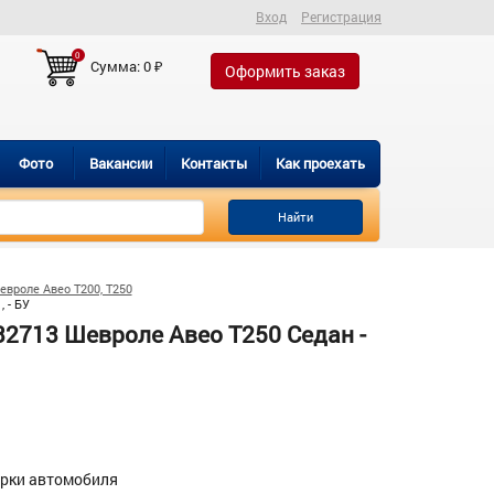
Вход
Регистрация
0
Сумма:
0
₽
Оформить заказ
Фото
Вакансии
Контакты
Как проехать
Найти
евроле Авео Т200, Т250
 - БУ
2713 Шевроле Авео Т250 Седан -
орки автомобиля