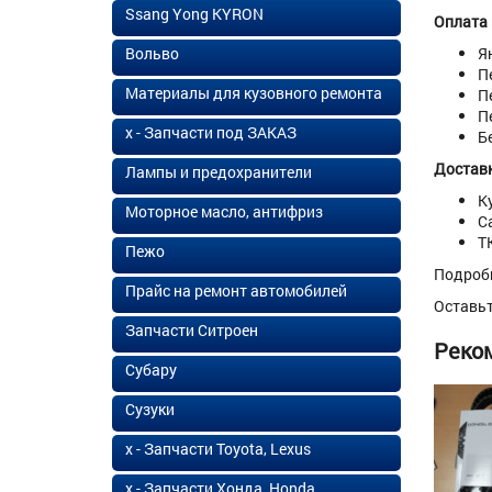
Ssang Yong KYRON
Оплата
Вольво
Я
П
Материалы для кузовного ремонта
П
П
х - Запчасти под ЗАКАЗ
Б
Доставк
Лампы и предохранители
К
Моторное масло, антифриз
С
Т
Пежо
Подроб
Прайс на ремонт автомобилей
Оставь
Запчасти Ситроен
Реко
Субару
Сузуки
х - Запчасти Toyota, Lexus
х - Запчасти Хонда, Honda