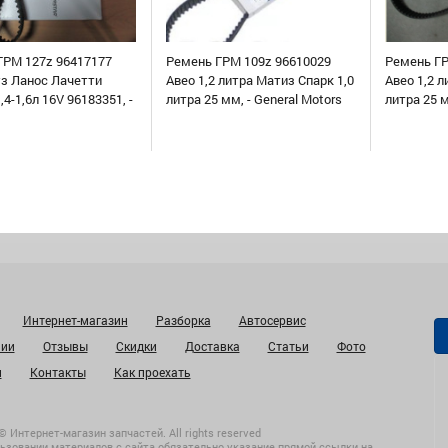
ГРМ 127z 96417177
Ремень ГРМ 109z 96610029
Ремень ГР
уз Ланос Лачетти
Авео 1,2 литра Матиз Спарк 1,0
Авео 1,2 л
,4-1,6л 16V 96183351, -
литра 25 мм, - General Motors
литра 25 
Интернет-магазин
Разборка
Автосервис
нии
Отзывы
Скидки
Доставка
Статьи
Фото
и
Контакты
Как проехать
© Интернет-магазин запчастей. All rights reserved
ьзовании материалов с сайта обязательно указание прямой ссылки на