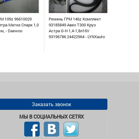
М 109z 96610029
Ремень ГРМ 146z Комплект
итра Матиз Спарк 1,0
93185849 Авео Т300 Круз
мм, - Daewoo
Астра G-H 1,4-1,8л16V
93196786 24422964 - LYNXauto
Заказать звонок
МЫ В СОЦИАЛЬНЫХ СЕТЯХ