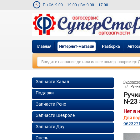
Пн-Сб: 9.00 – 19.00
/
Вс: 9.00 – 17.00
Главная
Интернет-магазин
Разборка
Автос
Запчасти Хавал
Суперсто
Ручка
Подарки
Ручк
N-23 
Запчасти Рено
Нет в 
Запчасти Шевроле
Для под
962327
Запчасти Дэу
Опель