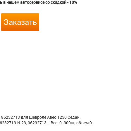
 в нашем автосервисе со скидкой - 10%
Заказать
 96232713 для Шевроле Авео Т250 Седан.
32713-N-23, 96232713. . Вес: 0. 300кг, объем 0.