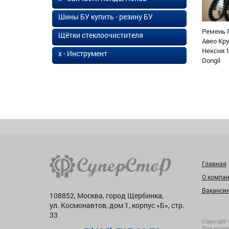
Шины БУ купить - резину БУ
Ремень 
Щётки стеклоочистителя
Авео Кр
Нексия 1
х - Инструмент
Dongil
Главная
О компа
Ваканси
108852, Москва, город Щербинка,
ул. Космонавтов, дом 1, корпус «Б», стр.
33
Copyright 
При испол