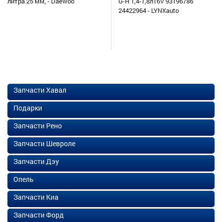
литра 25 мм, - Daewoo
G-H 1,4-1,8л16V 93196786
24422964 - LYNXauto
Запчасти Хавал
Подарки
Запчасти Рено
Запчасти Шевроле
Запчасти Дэу
Опель
Запчасти Киа
Запчасти Форд