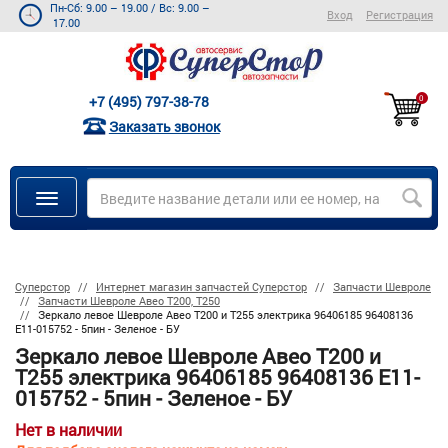
Пн-Сб: 9.00 – 19.00
/
Вс: 9.00 –
Вход
Регистрация
17.00
+7 (495) 797-38-78
0
Заказать звонок
Суперстор
Интернет магазин запчастей Суперстор
Запчасти Шевроле
Запчасти Шевроле Авео Т200, Т250
Зеркало левое Шевроле Авео Т200 и Т255 электрика 96406185 96408136
E11-015752 - 5пин - Зеленое - БУ
Зеркало левое Шевроле Авео Т200 и
Т255 электрика 96406185 96408136 E11-
015752 - 5пин - Зеленое - БУ
Нет в наличии