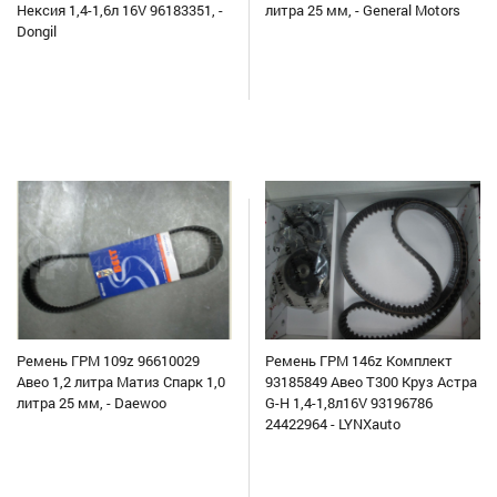
Нексия 1,4-1,6л 16V 96183351, -
литра 25 мм, - General Motors
Dongil
Ремень ГРМ 109z 96610029
Ремень ГРМ 146z Комплект
Авео 1,2 литра Матиз Спарк 1,0
93185849 Авео Т300 Круз Астра
литра 25 мм, - Daewoo
G-H 1,4-1,8л16V 93196786
24422964 - LYNXauto